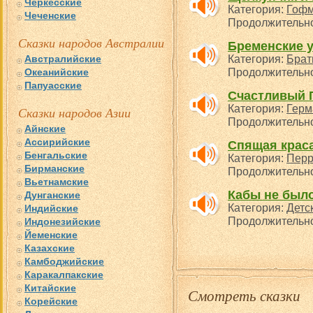
Черкесские
Категория:
Гофм
Чеченские
Продолжительнос
Сказки народов Австралии
Бременские 
Австралийские
Категория:
Брат
Океанийские
Продолжительнос
Папуасские
Счастливый 
Категория:
Герм
Сказки народов Азии
Продолжительнос
Айнские
Ассирийские
Спящая крас
Бенгальские
Категория:
Перр
Бирманские
Продолжительнос
Вьетнамские
Кабы не был
Дунганские
Категория:
Детс
Индийские
Продолжительнос
Индонезийские
Йеменские
Казахские
Камбоджийские
Каракалпакские
Китайские
Смотреть сказки
Корейские