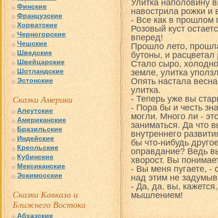
Улитка наполовину в
Финские
навострила рожки и 
Французские
- Все как в прошлом 
Хорватские
Розовый куст остаетс
Черногорские
вперед!
Чешские
Прошло лето, прошла
Шведские
бутоны, и расцветал 
Швейцарские
Стало сыро, холодно
Шотландские
земле, улитка уполз
Эстонские
Опять настала весна
улитка.
Сказки Америки
- Теперь уже вы стар
- Пора бы и честь зн
Алеутские
могли. Много ли - эт
Американские
заниматься. Да что 
Бразильские
внутреннего развити
Индейские
бы что-нибудь другое
Креольские
оправдание? Ведь вы
Кубинские
хворост. Вы понимает
Мексиканские
- Вы меня пугаете, - 
Эскимосские
над этим не задумыв
- Да, да, вы, кажетс
Сказки Кавказа и
мышлением!
Ближнего Востока
Абхазские