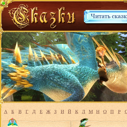
А
Б
В
Г
Д
Е
Ж
З
И
Й
К
Л
М
Н
О
П
Р