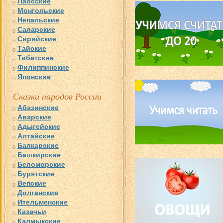
Лаосские
Монгольские
Непальские
Саларские
Сирийские
Тайские
Тибетские
Филиппинские
Японские
Сказки народов России
Абазинские
Аварские
Адыгейские
Алтайские
Балкарские
Башкирские
Беломорские
Бурятские
Вепские
Долганские
Ительменские
Казачьи
Калмыкские