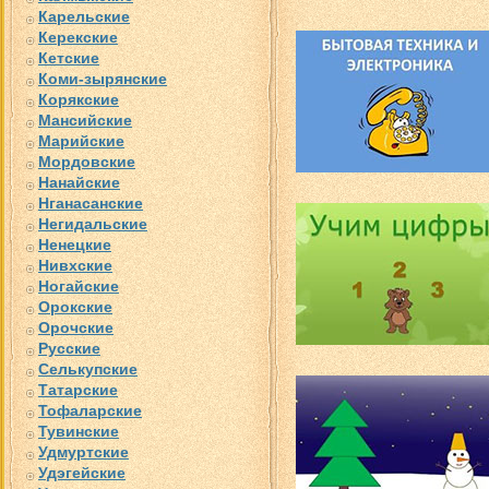
Карельские
Керекские
Кетские
Коми-зырянские
Корякские
Мансийские
Марийские
Мордовские
Нанайские
Нганасанские
Негидальские
Ненецкие
Нивхские
Ногайские
Орокские
Орочские
Русские
Селькупские
Татарские
Тофаларские
Тувинские
Удмуртские
Удэгейские