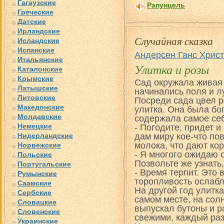
Гагаузские
Рапунцель
Греческие
Датские
Ирландские
Случайная сказка
Исландские
Испанские
Андерсен Ганс Хрис
Итальянские
Улитка и розы
Каталонские
Крымские
Сад окружала живая 
Латышские
начинались поля и лу
Литовские
Посреди сада цвел р
Македонские
улитка. Она была бо
Молдавские
содержала самое се
Немецкие
- Погодите, придет и 
Нидерландские
дам миру кое-что пов
молока, что дают ко
Норвежские
- Я многого ожидаю от
Польские
Позвольте же узнать,
Португальские
- Время терпит. Это 
Румынские
торопливость ослабл
Саамские
На другой год улитка
Сербские
самом месте, на солн
Словацкие
выпускал бутоны и р
Словенские
свежими, каждый ра
Украинские