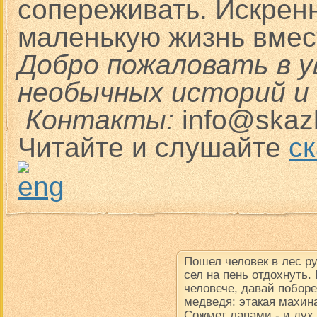
сопереживать. Искрен
маленькую жизнь вмес
Добро пожаловать в 
необычных историй и
Контакты:
info@skaz
Читайте и слушайте
ск
Пошел человек в лес р
сел на пень отдохнуть.
человече, давай поборе
медведя: этакая махина
Сожмет лапами - и дух в