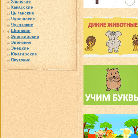
Ульчские
Хакасские
Цыганские
Чувашские
Чукотские
Шорские
Эвенкийские
Эвенские
Энецкие
Юкагирские
Якутские