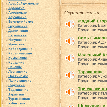
Азербайджанские
Арабские
Слушать сказки
Армянские
Афганские
Жадный Егор
Белуджийские
Категория:
Барт
Грузинские
Продолжительно
Даргинские
Еврейские
Семь Симеон
Ингушские
Категория:
Ауди
Иранские
Продолжительнос
Кабардинские
Карачаевские
Маленький Кл
Кумыкские
Категория:
Анде
Курдские
Продолжительнос
Лакские
Лезгинские
Тараканище
Осетинские
Категория:
Чуко
Пакистанские
Продолжительно
Сидхские
Три сказки п
Таджикские
Категория:
Итал
Турецкие
Продолжительнос
Туркменские
Узбекские
Щелкунчик и