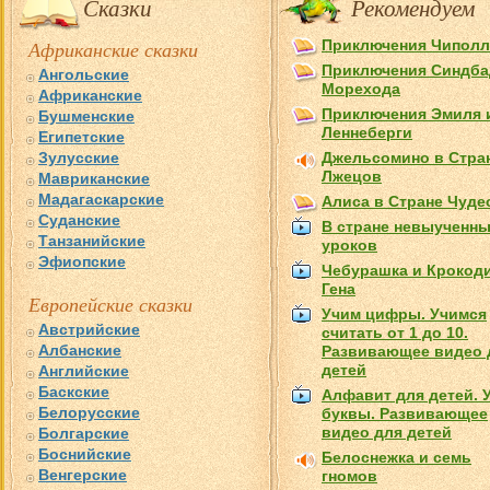
Сказки
Рекомендуем
Африканские сказки
Приключения Чипол
Приключения Синдба
Ангольские
Морехода
Африканские
Приключения Эмиля 
Бушменские
Лeннеберги
Египетские
Зулусские
Джельсомино в Стра
Лжецов
Мавриканские
Мадагаскарские
Алиса в Стране Чуде
Суданские
В стране невыученн
Танзанийские
уроков
Эфиопские
Чебурашка и Крокод
Гена
Европейские сказки
Учим цифры. Учимся
Австрийские
считать от 1 до 10.
Албанские
Развивающее видео 
детей
Английские
Баскские
Алфавит для детей. 
Белорусские
буквы. Развивающее
видео для детей
Болгарские
Боснийские
Белоснежка и семь
Венгерские
гномов