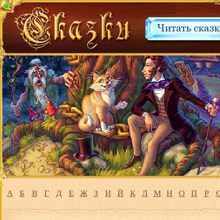
А
Б
В
Г
Д
Е
Ж
З
И
Й
К
Л
М
Н
О
П
Р