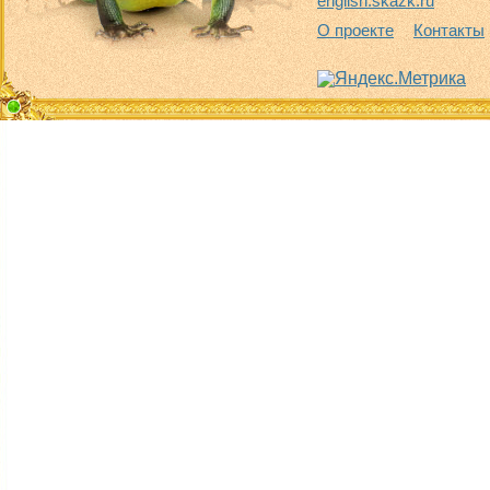
english.skazk.ru
О проекте
Контакты