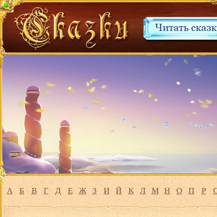
А
Б
В
Г
Д
Е
Ж
З
И
Й
К
Л
М
Н
О
П
Р