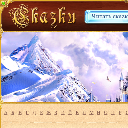
А
Б
В
Г
Д
Е
Ж
З
И
Й
К
Л
М
Н
О
П
Р