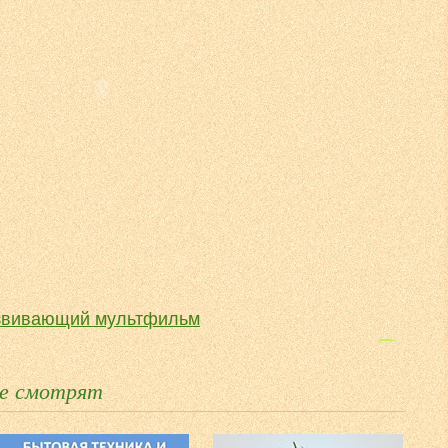
азвивающий мультфильм
ся считать до 5. Развивающее видео для
же смотрят