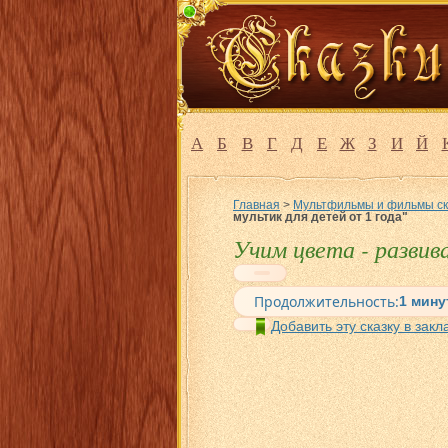
А
Б
В
Г
Д
Е
Ж
З
И
Й
Главная
>
Мультфильмы и фильмы ск
мультик для детей от 1 года"
Учим цвета - развив
Продолжительность:
1 мину
Добавить эту сказку в закл