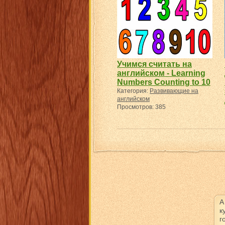
Учимся считать на
английском - Learning
Numbers Counting to 10
Категория:
Развивающие на
английском
Просмотров: 385
А
к
г