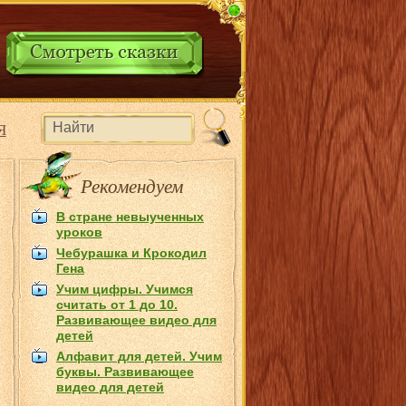
Я
Рекомендуем
В стране невыученных
уроков
Чебурашка и Крокодил
Гена
Учим цифры. Учимся
считать от 1 до 10.
Развивающее видео для
детей
Алфавит для детей. Учим
буквы. Развивающее
видео для детей