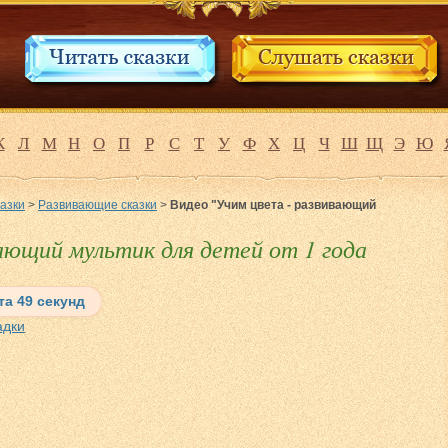
К
Л
М
Н
О
П
Р
С
Т
У
Ф
Х
Ц
Ч
Ш
Щ
Э
Ю
азки
>
Развивающие сказки
>
Видео "Учим цвета - развивающий
ающий мультик для детей от 1 года
та 49 секунд
адки