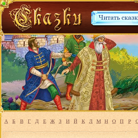
А
Б
В
Г
Д
Е
Ж
З
И
Й
К
Л
М
Н
О
П
Р