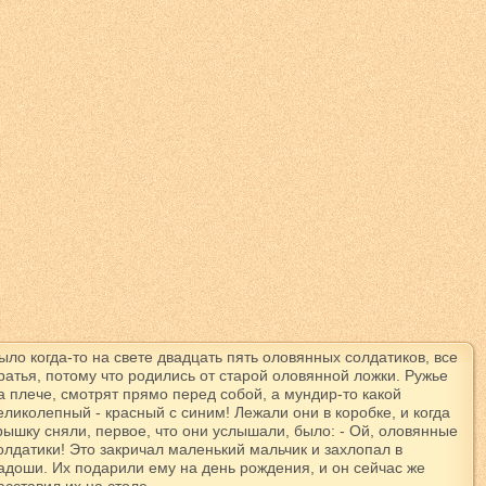
ыло когда-то на свете двадцать пять оловянных солдатиков, все
ратья, потому что родились от старой оловянной ложки. Ружье
а плече, смотрят прямо перед собой, а мундир-то какой
еликолепный - красный с синим! Лежали они в коробке, и когда
рышку сняли, первое, что они услышали, было: - Ой, оловянные
олдатики! Это закричал маленький мальчик и захлопал в
адоши. Их подарили ему на день рождения, и он сейчас же