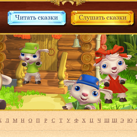
К
Л
М
Н
О
П
Р
С
Т
У
Ф
Х
Ц
Ч
Ш
Щ
Э
Ю