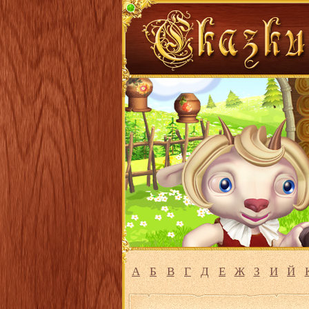
А
Б
В
Г
Д
Е
Ж
З
И
Й