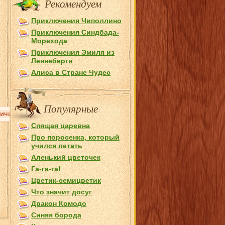
Рекомендуем
Приключения Чиполлино
Приключения Синдбада-
Морехода
Приключения Эмиля из
Лeннеберги
Алиса в Стране Чудес
Популярные
ичине данные земли населяют украинцы. Однако, слово Крым (кыры
Спящая царевна
Про поросенка, который
учился летать
Аленький цветочек
Га-га-га!
Цветик-семицветик
Что значит досуг
Дракон Комодо
Синяя борода