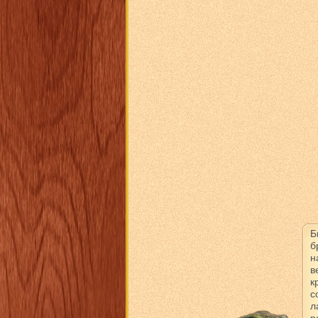
Б
б
н
в
к
с
л