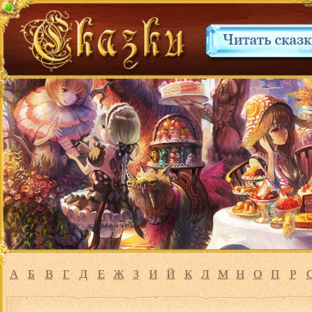
А
Б
В
Г
Д
Е
Ж
З
И
Й
К
Л
М
Н
О
П
Р