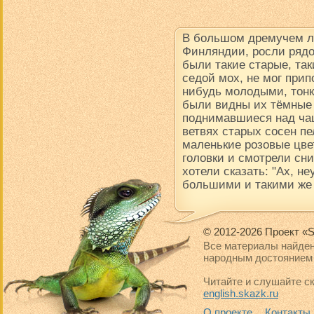
В большом дремучем ле
Финляндии, росли рядо
были такие старые, так
седой мох, не мог прип
нибудь молодыми, тон
были видны их тёмные
поднимавшиеся над чащ
ветвях старых сосен пе
маленькие розовые цве
головки и смотрели сни
хотели сказать: "Ах, н
большими и такими же
© 2012-2026 Проект «S
Все материалы найден
народным достоянием 
Читайте и слушайте ск
english.skazk.ru
О проекте
Контакты