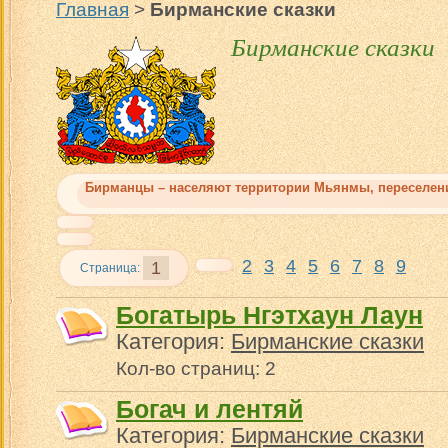
Главная
>
Бирманские сказки
Бирманские сказки
Бирманцы
– населяют территории Мьянмы, переселение
2
3
4
5
6
7
8
9
1
Страница:
Богатырь Нгэтхаун Лаун
Категория:
Бирманские сказки
Кол-во страниц: 2
Богач и лентяй
Категория:
Бирманские сказки