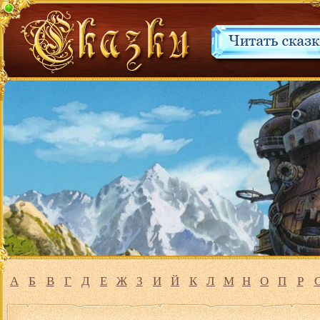
А
Б
В
Г
Д
Е
Ж
З
И
Й
К
Л
М
Н
О
П
Р