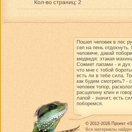
Кол-во страниц: 2
Пошел человек в лес р
сел на пень отдохнуть.
человече, давай поборе
медведя: этакая махина
Сожмет лапами - и дух в
что мне с тобой борот
есть ли в тебе сила. Т
как будем смотреть? -
человек топор, расколол
расщелину клин и говор
лапой - значит, есть си
поборемся.
© 2012-2026 Проект «S
Все материалы найден