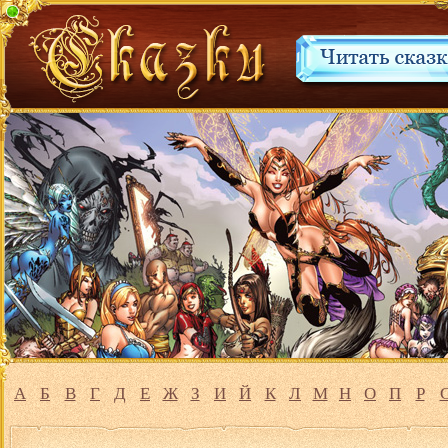
А
Б
В
Г
Д
Е
Ж
З
И
Й
К
Л
М
Н
О
П
Р