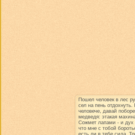
Пошел человек в лес р
сел на пень отдохнуть.
человече, давай поборе
медведя: этакая махина
Сожмет лапами - и дух в
что мне с тобой борот
есть ли в тебе сила. Т