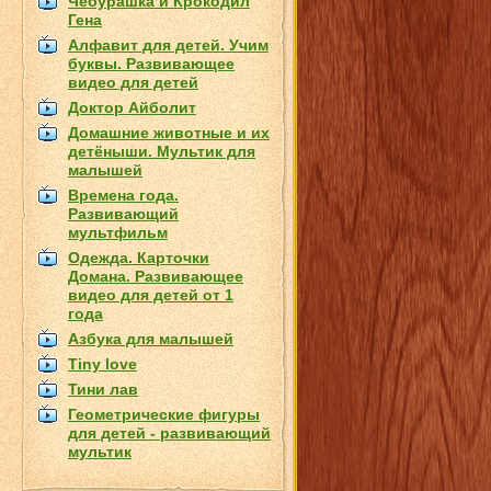
Чебурашка и Крокодил
Гена
Алфавит для детей. Учим
буквы. Развивающее
видео для детей
Доктор Айболит
Домашние животные и их
детёныши. Мультик для
малышей
Времена года.
Развивающий
мультфильм
Одежда. Карточки
Домана. Развивающее
видео для детей от 1
года
Азбука для малышей
Tiny love
Тини лав
Геометрические фигуры
для детей - развивающий
мультик