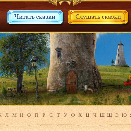
К
Л
М
Н
О
П
Р
С
Т
У
Ф
Х
Ц
Ч
Ш
Щ
Э
Ю