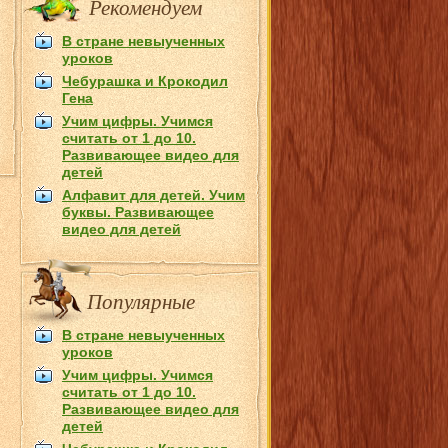
Рекомендуем
В стране невыученных
уроков
Чебурашка и Крокодил
Гена
Учим цифры. Учимся
считать от 1 до 10.
Развивающее видео для
детей
Алфавит для детей. Учим
буквы. Развивающее
видео для детей
Популярные
В стране невыученных
уроков
Учим цифры. Учимся
считать от 1 до 10.
Развивающее видео для
детей