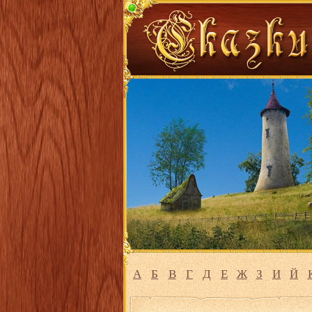
А
Б
В
Г
Д
Е
Ж
З
И
Й