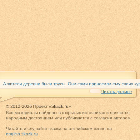
А жители деревни были трусы. Они сами приносили ему своих кур 
Читать дальше
© 2012-2026 Проект «Skazk.ru»
Все материалы найдены в открытых источниках и являются
народным достоянием или публикуются с согласия авторов.
Читайте и слушайте сказки на английском языке на
english.skazk.ru