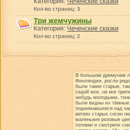
Категория:
Чеченские сказки
Кол-во страниц: 3
Три жемчужины
Категория:
Чеченские сказки
Кол-во страниц: 2
В большом дремучем ле
Финляндии, росли рядо
были такие старые, так
седой мох, не мог прип
нибудь молодыми, тон
были видны их тёмные
поднимавшиеся над чащ
ветвях старых сосен пе
маленькие розовые цве
головки и смотрели сни