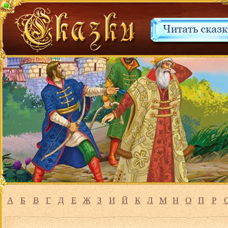
А
Б
В
Г
Д
Е
Ж
З
И
Й
К
Л
М
Н
О
П
Р