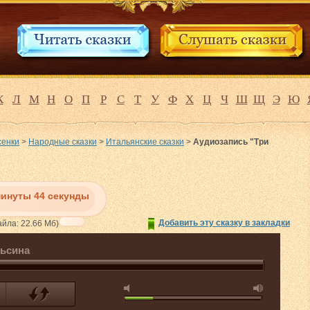
К
Л
М
Н
О
П
Р
С
Т
У
Ф
Х
Ц
Ч
Ш
Щ
Э
Ю
сенки
>
Народные сказки
>
Итальянские сказки
>
Аудиозапись "Три
минуты 44 секунды
Добавить эту сказку в закладки
йла: 22.66 Мб)
льсина