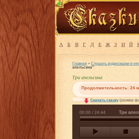
А
Б
В
Г
Д
Е
Ж
З
И
Й
Главная
>
Слушать аудиосказки и пе
апельсина"
Три апельсина
Продолжительность:
24 
Скачать сказку
(размер фа
Три апе
00:00
/
24:44