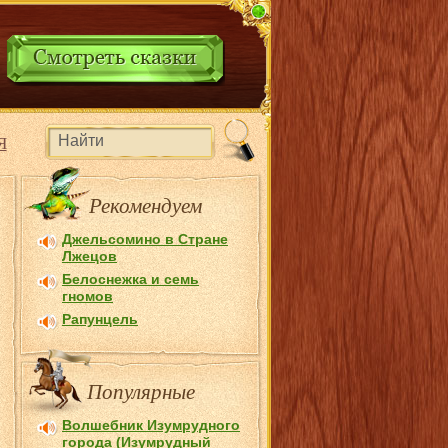
Я
Рекомендуем
Джельсомино в Стране
Лжецов
Белоснежка и семь
гномов
Рапунцель
Популярные
Волшебник Изумрудного
города (Изумрудный