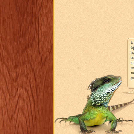
Б
б
н
в
к
с
л
р