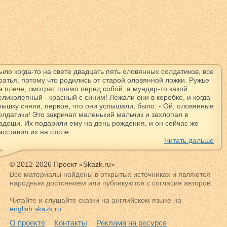
ыло когда-то на свете двадцать пять оловянных солдатиков, все
ратья, потому что родились от старой оловянной ложки. Ружье
а плече, смотрят прямо перед собой, а мундир-то какой
еликолепный - красный с синим! Лежали они в коробке, и когда
рышку сняли, первое, что они услышали, было: - Ой, оловянные
олдатики! Это закричал маленький мальчик и захлопал в
адоши. Их подарили ему на день рождения, и он сейчас же
асставил их на столе.
Читать дальше
© 2012-2026 Проект «Skazk.ru»
Все материалы найдены в открытых источниках и являются
народным достоянием или публикуются с согласия авторов.
Читайте и слушайте сказки на английском языке на
english.skazk.ru
О проекте
Контакты
Реклама на ресурсе