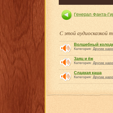
Генерал Фанта-Ги
С этой аудиосказкой
Волшебный колод
Категория:
Другие нар
Заяц и ёж
Категория:
Другие нар
Сладкая каша
Категория:
Другие нар