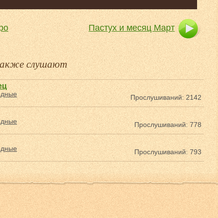
ро
Пастух и месяц Март
 также слушают
ец
одные
Прослушиваний: 2142
одные
Прослушиваний: 778
одные
Прослушиваний: 793