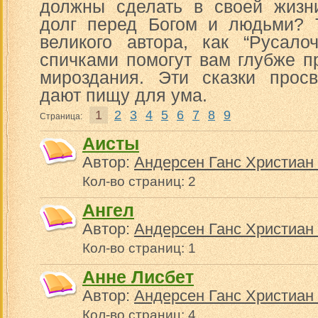
должны сделать в своей жизн
долг перед Богом и людьми? 
великого автора, как “Русало
спичками помогут вам глубже п
мироздания. Эти сказки прос
дают пищу для ума.
1
2
3
4
5
6
7
8
9
Страница:
Аисты
Автор:
Андерсен Ганс Христиан 
Кол-во страниц: 2
Ангел
Автор:
Андерсен Ганс Христиан 
Кол-во страниц: 1
Анне Лисбет
Автор:
Андерсен Ганс Христиан 
Кол-во страниц: 4