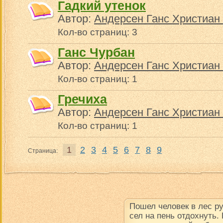
Гадкий утенок
Автор:
Андерсен Ганс Христиан 
Кол-во страниц: 3
Ганс Чурбан
Автор:
Андерсен Ганс Христиан 
Кол-во страниц: 1
Гречиха
Автор:
Андерсен Ганс Христиан 
Кол-во страниц: 1
1
2
3
4
5
6
7
8
9
Страница:
Пошел человек в лес р
сел на пень отдохнуть.