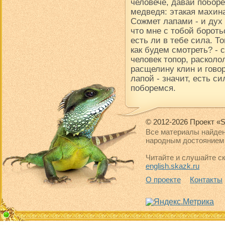
человече, давай поборе
медведя: этакая махина
Сожмет лапами - и дух в
что мне с тобой борот
есть ли в тебе сила. Т
как будем смотреть? -
человек топор, расколол
расщелину клин и говор
лапой - значит, есть си
поборемся.
© 2012-2026 Проект «S
Все материалы найден
народным достоянием 
Читайте и слушайте ск
english.skazk.ru
О проекте
Контакты