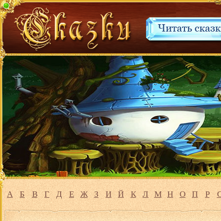
А
Б
В
Г
Д
Е
Ж
З
И
Й
К
Л
М
Н
О
П
Р