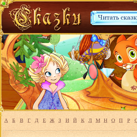
А
Б
В
Г
Д
Е
Ж
З
И
Й
К
Л
М
Н
О
П
Р