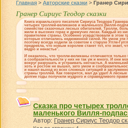
Главная
>
Авторские сказки
>
Гранер Сири
Гранер Сириус Теодор сказки
Книга израильского писателя Сириуса Теодора Гранера
четырех троллей-великанов и маленького Вилля-подпа
семействе сказочных лесных обитателей. Тролли, бол
жили в высоких горах и дремучих лесах. Каждый из них
правителем страны. Особенно усердствовали в этом т
которые отличались недюжинной силой. Но умом эти г
поэтому всегда ходили за советом к старухе Уггле-Гуг
предрекла, что новым королем станет тот, кто знает, ч
ведро и ненастье".
И оказалось, что тролли-великаны отличаются только 
а сообразительности у них не так уж и много. И они мо
вокруг разрушать и устраивать несчастья. А маленьки
хоть и ростом не вышел, зато умом и сообразительнос
и нашел выход из всех сложных ситуаций и заслуженн
страны троллей. Как говорится, мал да удал! А лесные
долгие годы получили мудрого и справедливого прави
Сказка про четырех тролл
маленького Вилля-подпас
Автор:
Гранер Сириус Теодор ск