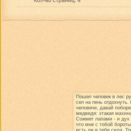
Кол-во страниц: 4
Пошел человек в лес р
сел на пень отдохнуть.
человече, давай поборе
медведя: этакая махина
Сожмет лапами - и дух в
что мне с тобой борот
есть ли в тебе сила. Т