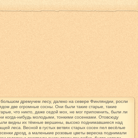
 большом дремучем лесу, далеко на севере Финляндии, росли
ядом две огромные сосны. Они были такие старые, такие
тарые, что никто, даже седой мох, не мог припомнить, были ли
ни когда-нибудь молодыми, тонкими сосенками. Отовсюду
ыли видны их тёмные вершины, высоко поднимавшиеся над
ащей леса. Весной в густых ветвях старых сосен пел весёлые
есенки дрозд, а маленькие розовые цветы вереска поднимали