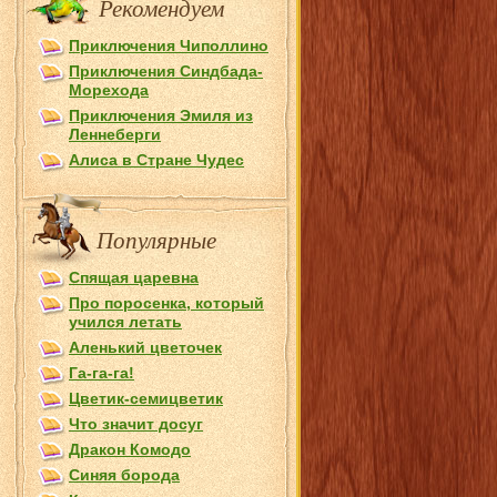
Рекомендуем
Приключения Чиполлино
Приключения Синдбада-
Морехода
Приключения Эмиля из
Лeннеберги
Алиса в Стране Чудес
Популярные
Спящая царевна
Про поросенка, который
учился летать
Аленький цветочек
Га-га-га!
Цветик-семицветик
Что значит досуг
Дракон Комодо
Синяя борода