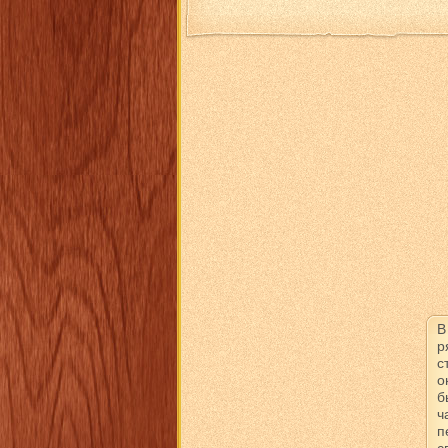
В
р
с
о
б
ч
п