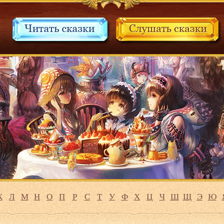
К
Л
М
Н
О
П
Р
С
Т
У
Ф
Х
Ц
Ч
Ш
Щ
Э
Ю