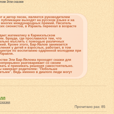
лом Эли сказки
эт и автор песен, является руководителем
о публикации выходят на русском языке и на
ат многих международных премий. Писатель
их сионистов, в Израиль переехал в возрасте
дает математику в Кармиэльском
м. Брауде, где прославился тем, что
нально мыслить с помощью различных
ий. Кроме этого, Бар-Яалом занимается
ения у детей и взрослых, работает, в том
м центре по воспитанию одаренной молодежи при
Израиля.
естве Эли Бар-Яялома проходят сказки для
 непрерывно разговаривает со своим
умать и принимать решения самостоятельно.
бы намекает родителям: "Побольше
етьми". Ведь именно в диалоге люди могут
элл
сказки
Прочитано раз: 85