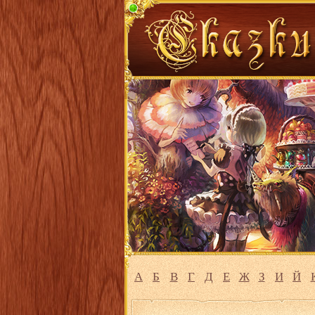
А
Б
В
Г
Д
Е
Ж
З
И
Й