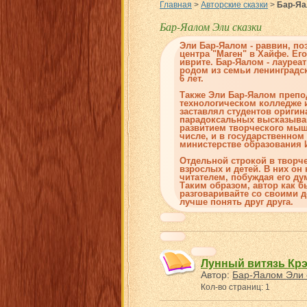
Главная
>
Авторские сказки
>
Бар-Яа
Бар-Яалом Эли сказки
Эли Бар-Яалом - раввин, по
центра "Маген" в Хайфе. Ег
иврите. Бар-Яалом - лауре
родом из семьи ленинградск
6 лет.
Также Эли Бар-Яалом препо
технологическом колледже и
заставлял студентов ориги
парадоксальных высказыван
развитием творческого мышл
числе, и в государственно
министерстве образования 
Отдельной строкой в творч
взрослых и детей. В них он
читателем, побуждая его д
Таким образом, автор как 
разговаривайте со своими д
лучше понять друг друга.
Лунный витязь Кр
Автор:
Бар-Яалом Эли 
Кол-во страниц: 1