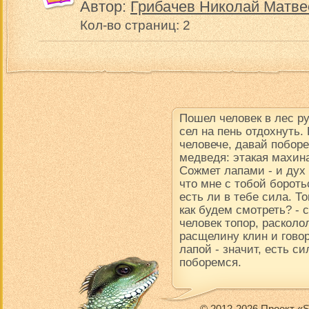
Автор:
Грибачев Николай Матве
Кол-во страниц: 2
Пошел человек в лес р
сел на пень отдохнуть.
человече, давай поборе
медведя: этакая махина
Сожмет лапами - и дух в
что мне с тобой борот
есть ли в тебе сила. Т
как будем смотреть? -
человек топор, расколол
расщелину клин и говор
лапой - значит, есть си
поборемся.
© 2012-2026 Проект «S