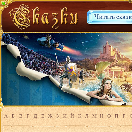
А
Б
В
Г
Д
Е
Ж
З
И
Й
К
Л
М
Н
О
П
Р