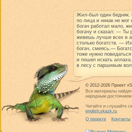
Жил-был один бедняк.
по лица и никак не мог
богач работал мало, ж
богачу и сказал: — Ты
живешь лучше всех в ау
столько богатств. — Из
богач, смеясь.— Богатс
тоже нужно повидаться
и пошел искать аллаха.
в лесу с паршивым вол
© 2012-2026 Проект «S
Все материалы найден
народным достоянием 
Читайте и слушайте ск
english.skazk.ru
О проекте
Контакты