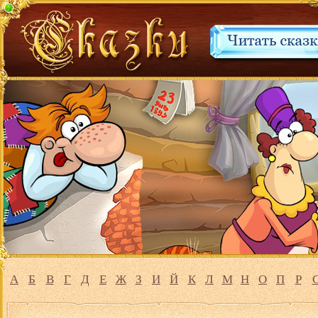
А
Б
В
Г
Д
Е
Ж
З
И
Й
К
Л
М
Н
О
П
Р