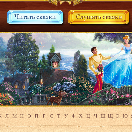
К
Л
М
Н
О
П
Р
С
Т
У
Ф
Х
Ц
Ч
Ш
Щ
Э
Ю