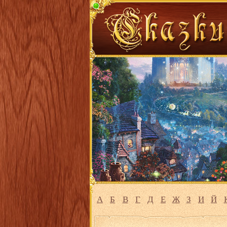
А
Б
В
Г
Д
Е
Ж
З
И
Й