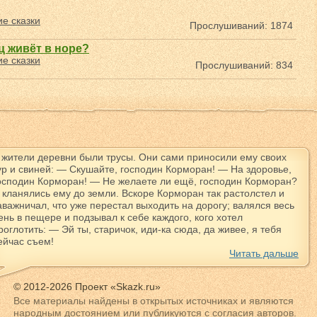
е сказки
Прослушиваний: 1874
 живёт в норе?
е сказки
Прослушиваний: 834
 жители деревни были трусы. Они сами приносили ему своих
ур и свиней: — Скушайте, господин Корморан! — На здоровье,
осподин Корморан! — Не желаете ли ещё, господин Корморан?
 кланялись ему до земли. Вскоре Корморан так растолстел и
аважничал, что уже перестал выходить на дорогу; валялся весь
ень в пещере и подзывал к себе каждого, кого хотел
роглотить: — Эй ты, старичок, иди-ка сюда, да живее, я тебя
ейчас съем!
Читать дальше
© 2012-2026 Проект «Skazk.ru»
Все материалы найдены в открытых источниках и являются
народным достоянием или публикуются с согласия авторов.