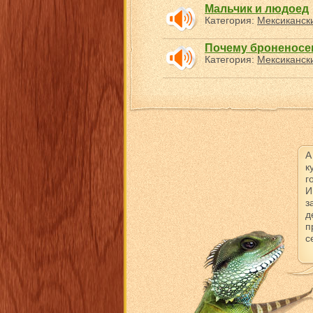
Мальчик и людоед
Категория:
Мексикански
Почему броненосец
Категория:
Мексикански
А
к
г
И
з
д
п
с