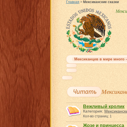
Главная
>
Мексиканские сказки
Мекси
Мексиканцев в мире много –
Читать
Мексиканс
Вежливый кролик
Категория:
Мексикански
Кол-во страниц: 1
Жозе и принцесса