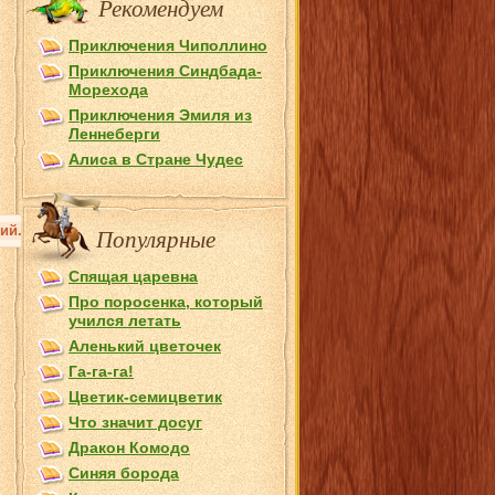
Рекомендуем
Приключения Чиполлино
Приключения Синдбада-
Морехода
Приключения Эмиля из
Лeннеберги
Алиса в Стране Чудес
наций. Название народа по легенде произошло от имени Мекситли. 
Популярные
Спящая царевна
Про поросенка, который
учился летать
Аленький цветочек
Га-га-га!
Цветик-семицветик
Что значит досуг
Дракон Комодо
Синяя борода