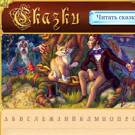
А
Б
В
Г
Д
Е
Ж
З
И
Й
К
Л
М
Н
О
П
Р