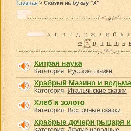
Главная
>
Сказки на букву "Х"
А
Б
В
Г
Д
Е
Ж
З
И
Й
К
Л
Ф
Х
Ц
Ч
Ш
Щ
Э
Хитрая наука
Категория:
Русские сказки
Храбрый Мазино и ведьм
Категория:
Итальянские сказки
Хлеб и золото
Категория:
Восточные сказки
Храбрые дочери рыцаря и
Категория:
Другие народные