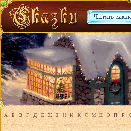
А
Б
В
Г
Д
Е
Ж
З
И
Й
К
Л
М
Н
О
П
Р