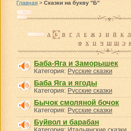
Главная
>
Сказки на букву "Б"
А
Б
В
Г
Д
Е
Ж
З
И
Й
К
Л
Ф
Х
Ц
Ч
Ш
Щ
Э
Баба-Яга и Заморышек
Категория:
Русские сказки
Баба Яга и ягоды
Категория:
Русские сказки
Бычок смоляной бочок
Категория:
Русские сказки
Буйвол и барабан
Категория:
Итальянские сказки