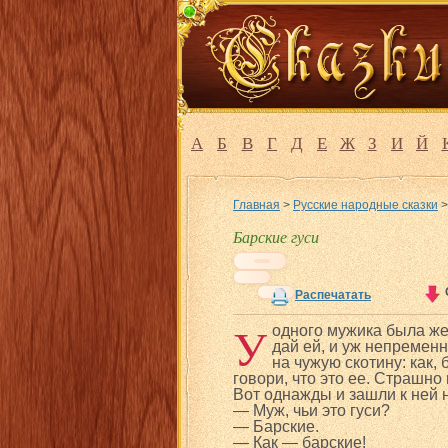
А
Б
В
Г
Д
Е
Ж
З
И
Й
Главная
>
Русские народные сказки
Барские гуси
Распечатать
У
одного мужика была жен
дай ей, и уж непремен
на чужую скотину: как,
говори, что это ее. Страшно
Вот однажды и зашли к ней 
— Муж, чьи это гуси?
— Барские.
— Как — барские!