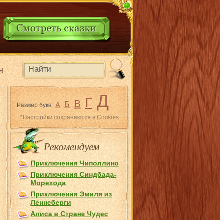
Я
Д
Г
В
Б
А
Размер букв:
*Настройки сохраняются в Cookies
Рекомендуем
Приключения Чиполлино
Приключения Синдбада-
Морехода
Приключения Эмиля из
Лeннеберги
Алиса в Стране Чудес