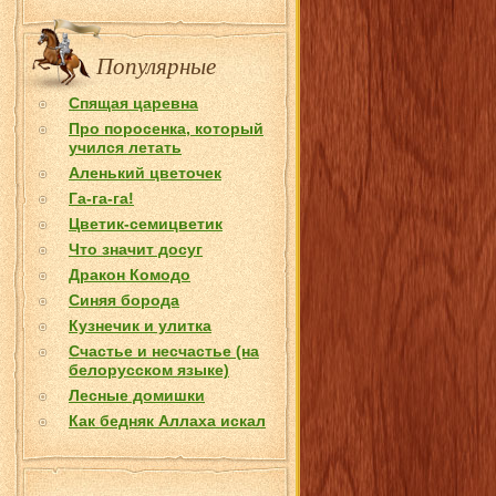
Популярные
Спящая царевна
Про поросенка, который
учился летать
Аленький цветочек
Га-га-га!
Цветик-семицветик
Что значит досуг
Дракон Комодо
Синяя борода
Кузнечик и улитка
Счастье и несчастье (на
белорусском языке)
Лесные домишки
Как бедняк Аллаха искал