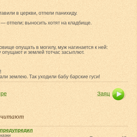
авили в церкви, отпели панихиду.
 — отпели; выносить хотят на кладбище.
овище опущать в могилу, муж нагинается к ней:
у опущают и землей тотчас засыплют.
!
ли землею. Так уходили бабу барские гуси!
яре
Заяц
е читают
 предупредил
казки