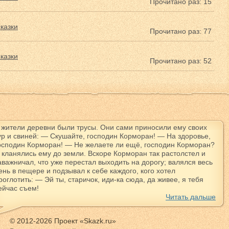
Прочитано раз: 15
казки
Прочитано раз: 77
казки
Прочитано раз: 52
 жители деревни были трусы. Они сами приносили ему своих
ур и свиней: — Скушайте, господин Корморан! — На здоровье,
осподин Корморан! — Не желаете ли ещё, господин Корморан?
 кланялись ему до земли. Вскоре Корморан так растолстел и
аважничал, что уже перестал выходить на дорогу; валялся весь
ень в пещере и подзывал к себе каждого, кого хотел
роглотить: — Эй ты, старичок, иди-ка сюда, да живее, я тебя
ейчас съем!
Читать дальше
© 2012-2026 Проект «Skazk.ru»