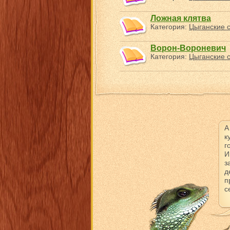
Ложная клятва
Категория:
Цыганские с
Ворон-Вороневич
Категория:
Цыганские с
А
к
г
И
з
д
п
с