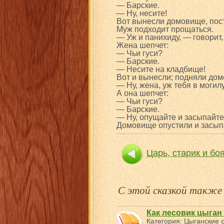
— Барские.
— Ну, несите!
Вот вынесли домовище, пост
Муж подходит прощаться.
— Уж и панихиду, — говорит,
Жена шепчет:
— Чьи гуси?
— Барские.
— Несите на кладбище!
Вот и вынесли; подняли дом
— Ну, жена, уж тебя в могил
А она шепчет:
— Чьи гуси?
— Барские.
— Ну, опущайте и засыпайте
Домовище опустили и засыпа
Царь, старик и бо
С этой сказкой такж
Как лесовик цыган
Категория:
Цыганские с