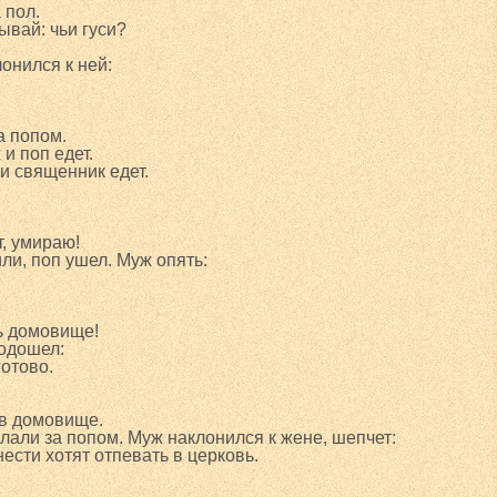
 пол.
ывай: чьи гуси?
лонился к ней:
а попом.
и поп едет.
и священник едет.
т, умираю!
ли, поп ушел. Муж опять:
ь домовище!
одошел:
готово.
 в домовище.
али за попом. Муж наклонился к жене, шепчет:
сти хотят отпевать в церковь.