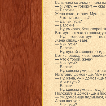
Вспылила со злости, пала на
— Я умру, — говорит, — сказ
— Барские.
Жена охает, стонет. Муж нак
— Что ты стонешь?
— Да чьи гуси?
— Барские.
— Ну, умираю, беги скорей з
Вот муж послал за попом; уж 
— Ну, — говорит муж, — вот 
Жена спрашивает:
— Чьи гуси?
— Барские.
— Ну, пускай священник иде
Вот исповедали ее, приобщи
— Что с тобой, жена?
— Чьи гуси?
— Барские.
— Ну, совсем умираю, готов
Изготовил домовище. Муж п
— Ну, жена, уж и домовище 
— А чьи гуси?
— Барские.
— Ну, совсем умерла, клади
Положили в домовище и посл
— Уж домовище подымают, не
А она шепчет:
— Чьи гуси?