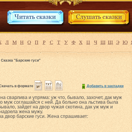
К
Л
М
Н
О
П
Р
С
Т
У
Ф
Х
Ц
Ч
Ш
Щ
Э
Ю
>
Сказка "Барские гуси"
Скачать в формате
Добавить в закладки
а сварлива и упряма: уж что, бывало, захочет, дак муж
но муж соглашайся с ней. Да больно она льстива была
 бывало, зайдет на двор чужая скотина, дак уж муж и
 надоела жена мужу.
на двор барские гуси. Жена спрашивает: