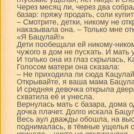
Через месяц ли, через два собр
базар: пряжу продать, соли купит
– Смотрите, детки, никому не отк
наказывала она. – Только мне отк
«Я Бацулай!»
Дети пообещали ей никому-ником
чужого в дом не пускать. И мать 
И только она из глаз скрылась, Ка
Голосом матери она сказала:
– Не приходила ли сюда Кацулай
Открывайте, я ваша мама Бацула
И средняя девочка открыла двер
схватила её и унесла.
Вернулась мать с базара, дома 
дочка плачет. Долго искала Бац
Весь аул дважды обошла, на выс
поднималась, в тёмные ущелья о