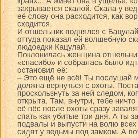
краях... А живёт она в ущелье, к
закрывается скалой. Скала у ве
её слову она расходится, как вор
сходится.
И отшельник поднялся с Бацулай
оттуда показал ей волшебную ска
людоедки Кацулай.
Поклонилась женщина отшельник
«спасибо» и собралась было идт
остановил её:
– Это ещё не всё! Ты послушай 
должна вернуться с охоты. Пост
проскользнуть за ней следом, ко
открыта. Там, внутри, тебе ничто 
её пёс после охоты сразу заваля
спать как убитые три дня. А ты з
подвалы и выпусти на волю всех
сидят у ведьмы под замком. А по