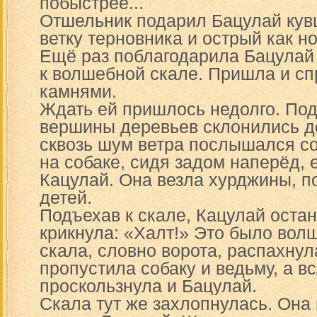
побыстрее...
Отшельник подарил Бацулай кув
ветку терновника и острый как н
Ещё раз поблагодарила Бацулай
к волшебной скале. Пришла и сп
камнями.
Ждать ей пришлось недолго. Под
вершины деревьев склонились до
сквозь шум ветра послышался с
на собаке, сидя задом наперёд,
Кацулай. Она везла хурджины, 
детей.
Подъехав к скале, Кацулай остан
крикнула: «Халт!» Это было вол
скала, словно ворота, распахнул
пропустила собаку и ведьму, а в
проскользнула и Бацулай.
Скала тут же захлопнулась. Он