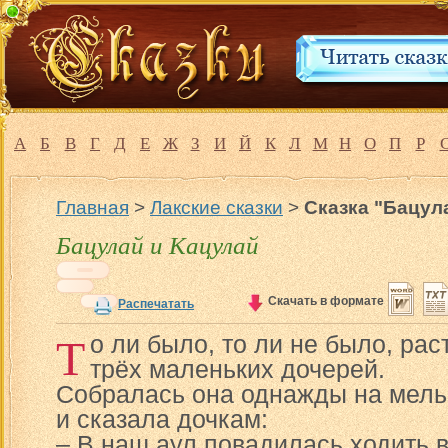
А
Б
В
Г
Д
Е
Ж
З
И
Й
К
Л
М
Н
О
П
Р
Главная
>
Лакские сказки
>
Сказка "Бацул
Бацулай и Кацулай
Скачать в формате
Распечатать
Т
о ли было, то ли не было, ра
трёх маленьких дочерей.
Собралась она однажды на мель
и сказала дочкам:
– В наш аул повадилась ходить 