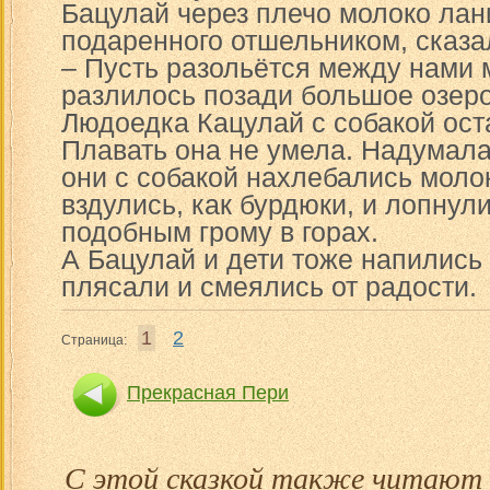
Бацулай через плечо молоко лан
подаренного отшельником, сказа
– Пусть разольётся между нами 
разлилось позади большое озеро
Людоедка Кацулай с собакой оста
Плавать она не умела. Надумала
они с собакой нахлебались молок
вздулись, как бурдюки, и лопнули
подобным грому в горах.
А Бацулай и дети тоже напились
плясали и смеялись от радости.
1
2
Страница:
Прекрасная Пери
С этой сказкой также читают