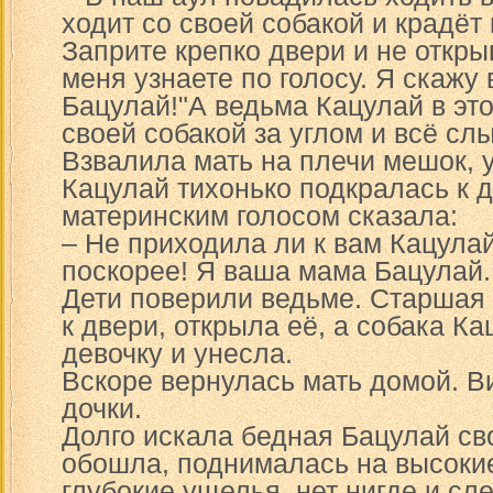
ходит со своей собакой и крадёт
Заприте крепко двери и не откры
меня узнаете по голосу. Я скажу 
Бацулай!"А ведьма Кацулай в это
своей собакой за углом и всё сл
Взвалила мать на плечи мешок, 
Кацулай тихонько подкралась к 
материнским голосом сказала:
– Не приходила ли к вам Кацулай
поскорее! Я ваша мама Бацулай.
Дети поверили ведьме. Старшая
к двери, открыла её, а собака К
девочку и унесла.
Вскоре вернулась мать домой. В
дочки.
Долго искала бедная Бацулай св
обошла, поднималась на высокие
глубокие ущелья, нет нигде и сл