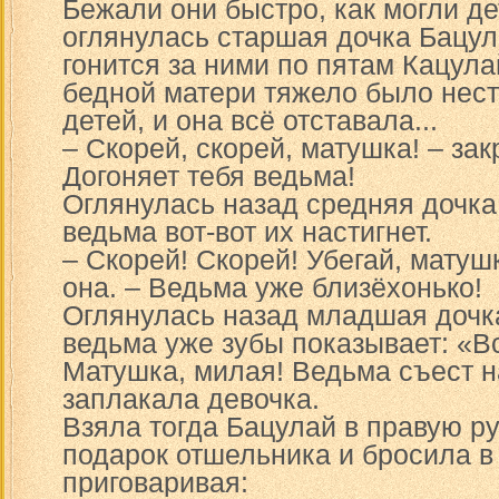
Бежали они быстро, как могли де
оглянулась старшая дочка Бацул
гонится за ними по пятам Кацула
бедной матери тяжело было нес
детей, и она всё отставала...
– Скорей, скорей, матушка! – зак
Догоняет тебя ведьма!
Оглянулась назад средняя дочка
ведьма вот-вот их настигнет.
– Скорей! Скорей! Убегай, матуш
она. – Ведьма уже близёхонько!
Оглянулась назад младшая дочка
ведьма уже зубы показывает: «Вс
Матушка, милая! Ведьма съест н
заплакала девочка.
Взяла тогда Бацулай в правую р
подарок отшельника и бросила в
приговаривая: