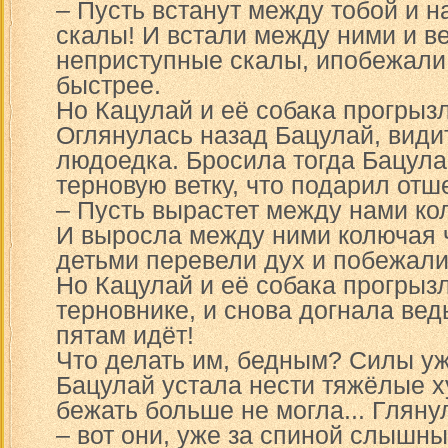
– Пусть встанут между тобой и 
скалы! И встали между ними и в
неприступные скалы, ипобежали
быстрее.
Но Кацулай и её собака прогрыз
Оглянулась назад Бацулай, видит
людоедка. Бросила тогда Бацула
терновую ветку, что подарил отше
– Пусть вырастет между нами ко
И выросла между ними колючая ч
детьми перевели дух и побежали 
Но Кацулай и её собака прогрыз
терновнике, и снова догнала вед
пятам идёт!
Что делать им, бедным? Силы уж 
Бацулай устала нести тяжёлые 
бежать больше не могла... Гляну
– вот они, уже за спиной слышны