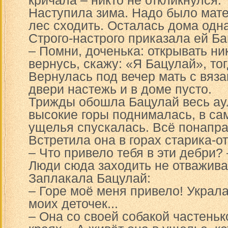
кричала – никто не откликнулся.
Наступила зима. Надо было мате
лес сходить. Осталась дома одн
Строго-настрого приказала ей Ба
– Помни, доченька: открывать ни
вернусь, скажу: «Я Бацулай», то
Вернулась под вечер мать с вяза
двери настежь и в доме пусто.
Трижды обошла Бацулай весь ау
высокие горы поднималась, в са
ущелья спускалась. Всё понапра
Встретила она в горах старика-о
– Что привело тебя в эти дебри? 
Люди сюда заходить не отважива
Заплакала Бацулай:
– Горе моё меня привело! Украл
моих деточек...
– Она со своей собакой частеньк