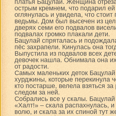
платья Бацулай. Женщина отреза
острым кремнем, что подарил ей
оглянулась и увидела, что стоит
ведьмы. Дом был высечен из цел
дверях семи его подвалов висели
подвалах громко плакали дети.
Бацулай спряталась и подождала
пёс захрапели. Кинулась она тог
Выпустила из подвалов всех дете
девочек нашла. Обнимала она их
от радости.
Самых маленьких деток Бацулай
хурджины, которые перекинула че
кто постарше, велела взяться за 
следом за ней.
Собрались все у скалы. Бацулай 
«Халт!» – скала распахнулась, и
волю, и скала за их спиной тут ж