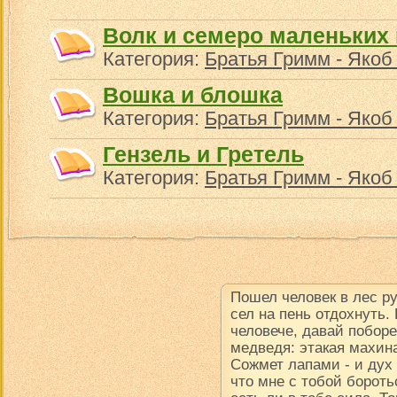
Волк и семеро маленьких 
Категория:
Братья Гримм - Якоб
Вошка и блошка
Категория:
Братья Гримм - Якоб
Гензель и Гретель
Категория:
Братья Гримм - Якоб
Пошел человек в лес р
сел на пень отдохнуть.
человече, давай поборе
медведя: этакая махина
Сожмет лапами - и дух в
что мне с тобой борот