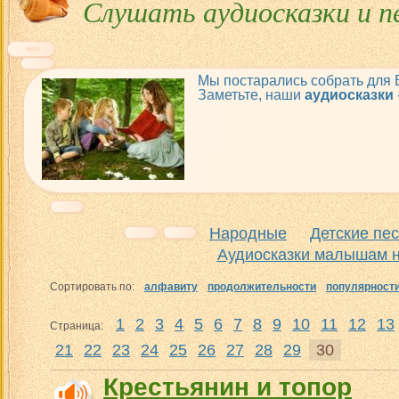
Слушать аудиосказки и п
Мы постарались собрать для
Заметьте, наши
аудиосказки
Народные
Детские пе
Аудиосказки малышам н
Сортировать по:
алфавиту
продолжительности
популярност
1
2
3
4
5
6
7
8
9
10
11
12
13
Страница:
21
22
23
24
25
26
27
28
29
30
Крестьянин и топор