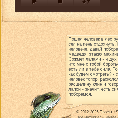
Пошел человек в лес р
сел на пень отдохнуть.
человече, давай поборе
медведя: этакая махина
Сожмет лапами - и дух в
что мне с тобой борот
есть ли в тебе сила. Т
как будем смотреть? -
человек топор, расколол
расщелину клин и говор
лапой - значит, есть си
поборемся.
© 2012-2026 Проект «S
Все материалы найден