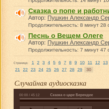
Продолжительность: 14 минут 10
Сказка о попе и работн
Автор:
Пушкин Александр Се
Продолжительность: 8 минут 28 
Песнь о Вещем Олеге
Автор:
Пушкин Александр Се
Продолжительность: 7 минут 47 
1
2
3
4
5
6
7
8
9
10
11
12
13
Страница:
21
22
23
24
25
26
27
28
29
30
Случайная аудиосказка
Сказка о царе Берендее
00:00
/
45:12