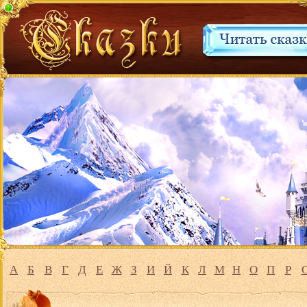
А
Б
В
Г
Д
Е
Ж
З
И
Й
К
Л
М
Н
О
П
Р