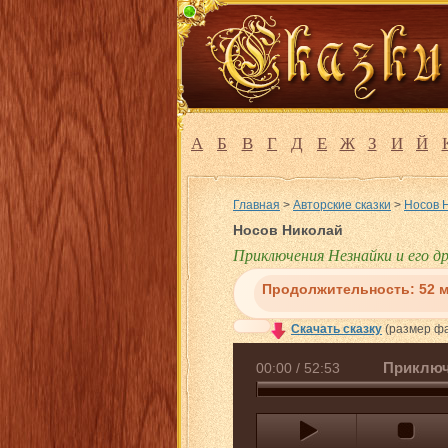
А
Б
В
Г
Д
Е
Ж
З
И
Й
Главная
>
Авторские сказки
>
Носов 
Носов Николай
Приключения Незнайки и его др
Продолжительность:
52 
Скачать сказку
(размер фа
Приключ
00:00
/
52:53