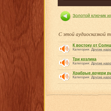
Золотой ключик и
С этой аудиосказкой
К востоку от Солнц
Категория:
Другие нар
Три козлика
Категория:
Другие нар
Храбрые дочери ры
Категория:
Другие нар