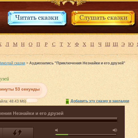
К
Л
М
Н
О
П
Р
С
Т
У
Ф
Х
Ц
Ч
Ш
Щ
Э
Ю
Николай сказки
>
Аудиозапись "Приключения Незнайки и его друзей"
узей
минуты 53 секунды
Добавить эту сказку в закладки
йла: 48.43 Мб)
ения Незнайки и его друзей