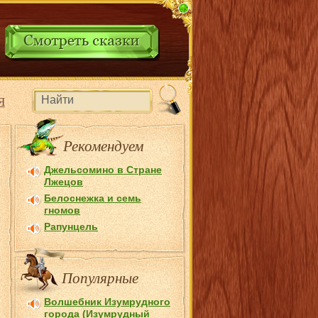
Я
Рекомендуем
Джельсомино в Стране
Лжецов
Белоснежка и семь
гномов
Рапунцель
Популярные
Волшебник Изумрудного
города (Изумрудный