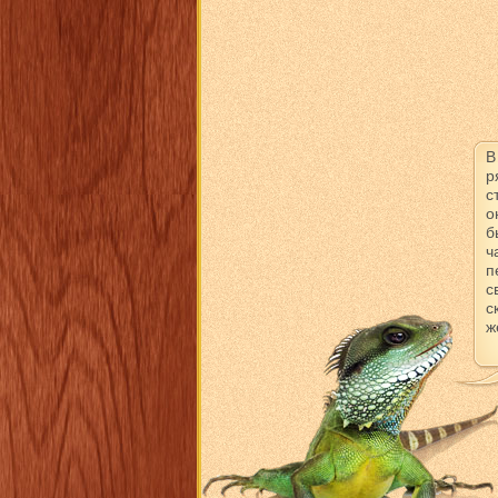
В
р
с
о
б
ч
п
с
с
ж