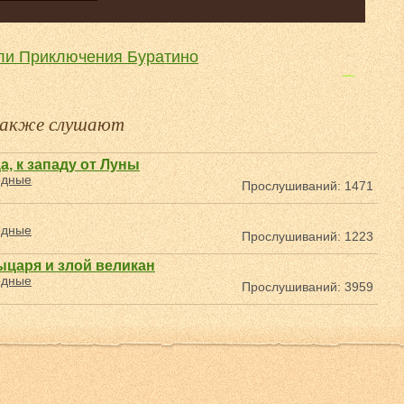
ли Приключения Буратино
Конёк-Горбунок
 также слушают
а, к западу от Луны
одные
Прослушиваний: 1471
одные
Прослушиваний: 1223
царя и злой великан
одные
Прослушиваний: 3959