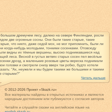
 большом дремучем лесу, далеко на севере Финляндии, росли
ядом две огромные сосны. Они были такие старые, такие
тарые, что никто, даже седой мох, не мог припомнить, были ли
ни когда-нибудь молодыми, тонкими сосенками. Отовсюду
ыли видны их тёмные вершины, высоко поднимавшиеся над
ащей леса. Весной в густых ветвях старых сосен пел весёлые
есенки дрозд, а маленькие розовые цветы вереска поднимали
вои головки и смотрели снизу вверх так робко, будто хотели
казать: "Ах, неужели и мы будем такими же большими и такими
е старыми?"
Читать дальше
© 2012-2026 Проект «Skazk.ru»
Все материалы найдены в открытых источниках и являются
народным достоянием или публикуются с согласия авторов.
Читайте и слушайте сказки на английском языке на
english.skazk.ru