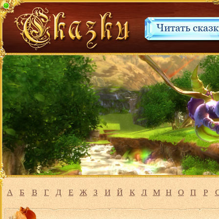
А
Б
В
Г
Д
Е
Ж
З
И
Й
К
Л
М
Н
О
П
Р