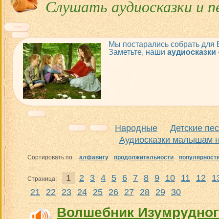
Слушать аудиосказки и п
Мы постарались собрать для
Заметьте, наши
аудиосказки
Народные
Детские пе
Аудиосказки малышам н
Сортировать по:
алфавиту
продолжительности
популярност
1
2
3
4
5
6
7
8
9
10
11
12
1
Страница:
21
22
23
24
25
26
27
28
29
30
Волшебник Изумрудног