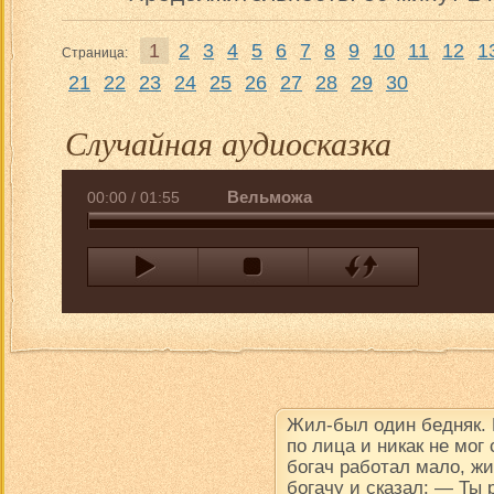
1
2
3
4
5
6
7
8
9
10
11
12
1
Страница:
21
22
23
24
25
26
27
28
29
30
Случайная аудиосказка
Вельможа
00:00
/
01:55
Жил-был один бедняк.
по лица и никак не мог
богач работал мало, ж
богачу и сказал: — Ты