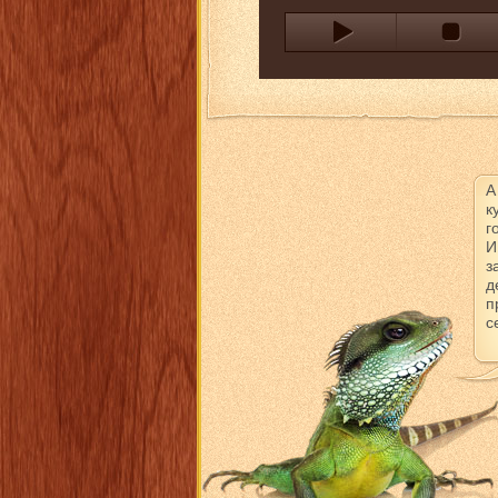
А
к
г
И
з
д
п
с