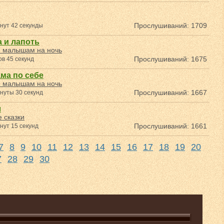
Прослушиваний: 1709
нут 42 секунды
 и лапоть
и малышам на ночь
Прослушиваний: 1675
в 45 секунд
ама по себе
и малышам на ночь
Прослушиваний: 1667
нуты 30 секунд
л
 сказки
Прослушиваний: 1661
нут 15 секунд
7
8
9
10
11
12
13
14
15
16
17
18
19
20
7
28
29
30