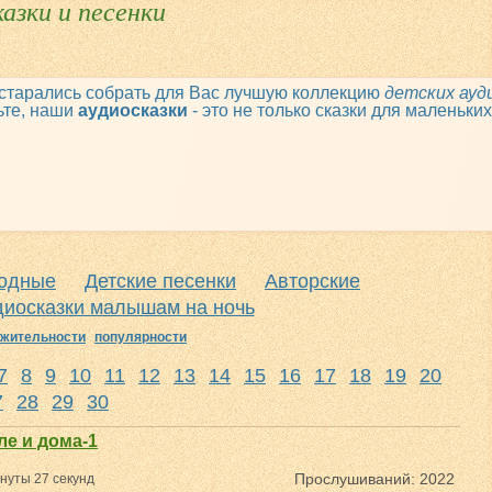
азки и песенки
старались собрать для Вас лучшую коллекцию
детских ауд
ьте, наши
аудиосказки
- это не только сказки для маленьки
одные
Детские песенки
Авторские
диосказки малышам на ночь
жительности
популярности
7
8
9
10
11
12
13
14
15
16
17
18
19
20
7
28
29
30
ле и дома-1
Прослушиваний: 2022
нуты 27 секунд