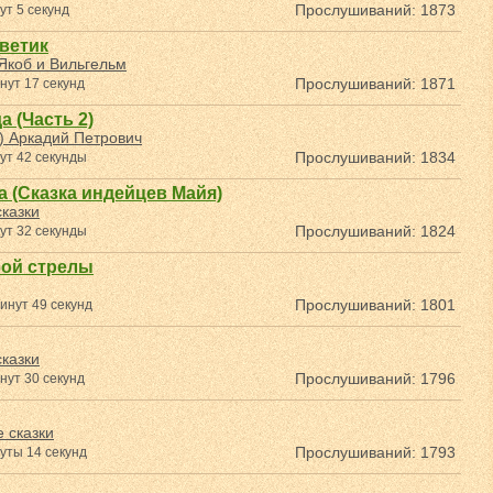
Прослушиваний: 1873
ут 5 секунд
ветик
Якоб и Вильгельм
Прослушиваний: 1871
нут 17 секунд
а (Часть 2)
) Аркадий Петрович
Прослушиваний: 1834
ут 42 секунды
а (Сказка индейцев Майя)
казки
Прослушиваний: 1824
ут 32 секунды
бой стрелы
Прослушиваний: 1801
инут 49 секунд
казки
Прослушиваний: 1796
нут 30 секунд
 сказки
Прослушиваний: 1793
уты 14 секунд