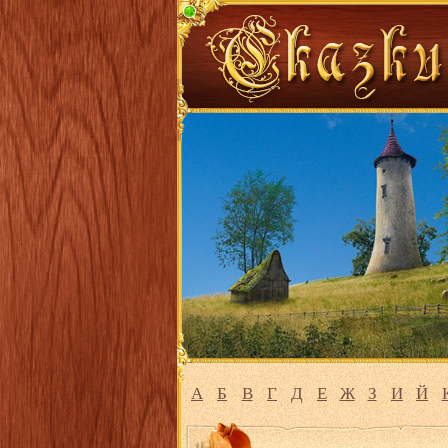
А
Б
В
Г
Д
Е
Ж
З
И
Й