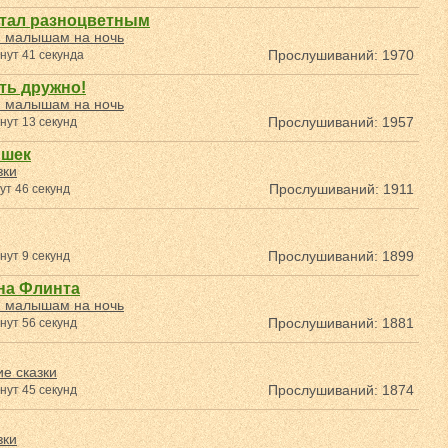
стал разноцветным
и малышам на ночь
Прослушиваний: 1970
нут 41 секунда
ть дружно!
и малышам на ночь
Прослушиваний: 1957
нут 13 секунд
ышек
зки
Прослушиваний: 1911
ут 46 секунд
Прослушиваний: 1899
нут 9 секунд
на Флинта
и малышам на ночь
Прослушиваний: 1881
нут 56 секунд
е сказки
Прослушиваний: 1874
нут 45 секунд
зки