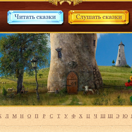
К
Л
М
Н
О
П
Р
С
Т
У
Ф
Х
Ц
Ч
Ш
Щ
Э
Ю