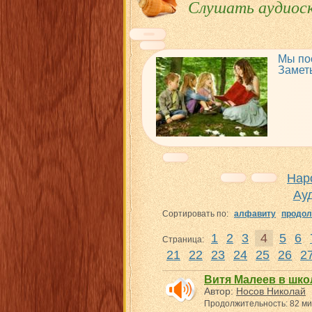
Слушать аудиоск
Мы по
Замет
Нар
Ау
Сортировать по:
алфавиту
продол
1
2
3
4
5
6
Страница:
21
22
23
24
25
26
2
Витя Малеев в шко
Автор:
Носов Николай
Продолжительность: 82 ми