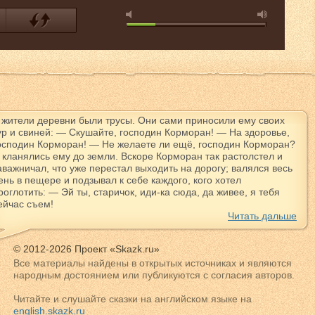
 жители деревни были трусы. Они сами приносили ему своих
ур и свиней: — Скушайте, господин Корморан! — На здоровье,
осподин Корморан! — Не желаете ли ещё, господин Корморан?
 кланялись ему до земли. Вскоре Корморан так растолстел и
аважничал, что уже перестал выходить на дорогу; валялся весь
ень в пещере и подзывал к себе каждого, кого хотел
роглотить: — Эй ты, старичок, иди-ка сюда, да живее, я тебя
ейчас съем!
Читать дальше
© 2012-2026 Проект «Skazk.ru»
Все материалы найдены в открытых источниках и являются
народным достоянием или публикуются с согласия авторов.
Читайте и слушайте сказки на английском языке на
english.skazk.ru