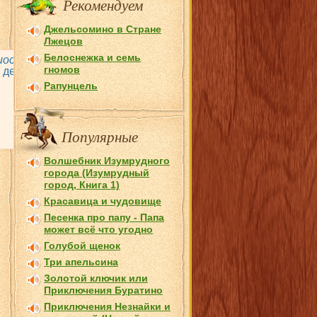
Рекомендуем
Джельсомино в Стране
Лжецов
Белоснежка и семь
иосказок
и песенок, которые Вы можете слушать онлайн или с
гномов
х детей, но так же и для взрослых! Потому что у нас можн
Рапунцель
Популярные
Волшебник Изумрудного
города (Изумрудный
город, Книга 1)
Красавица и чудовище
Песенка про папу - Папа
может всё что угодно
Голубой щенок
Три апельсина
Золотой ключик или
Приключения Буратино
Приключения Незнайки и