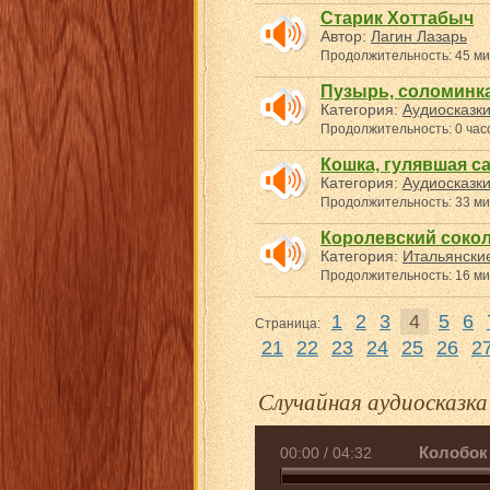
Старик Хоттабыч
Автор:
Лагин Лазарь
Продолжительность: 45 ми
Пузырь, соломинка
Категория:
Аудиосказк
Продолжительность: 0 часо
Кошка, гулявшая с
Категория:
Аудиосказк
Продолжительность: 33 ми
Королевский соко
Категория:
Итальянские
Продолжительность: 16 ми
1
2
3
4
5
6
Страница:
21
22
23
24
25
26
2
Случайная аудиосказка
Колобок
00:00
/
04:32