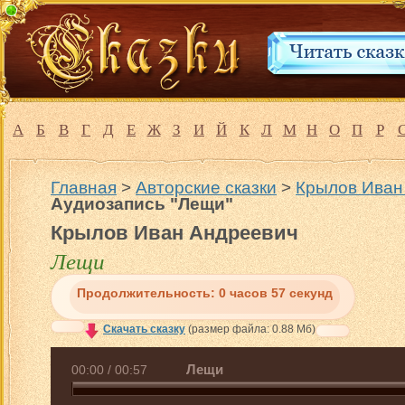
А
Б
В
Г
Д
Е
Ж
З
И
Й
К
Л
М
Н
О
П
Р
Главная
>
Авторские сказки
>
Крылов Иван
Аудиозапись "Лещи"
Крылов Иван Андреевич
Лещи
Продолжительность:
0 часов 57 секунд
Скачать сказку
(размер файла: 0.88 Мб)
Лещи
00:00
/
00:57