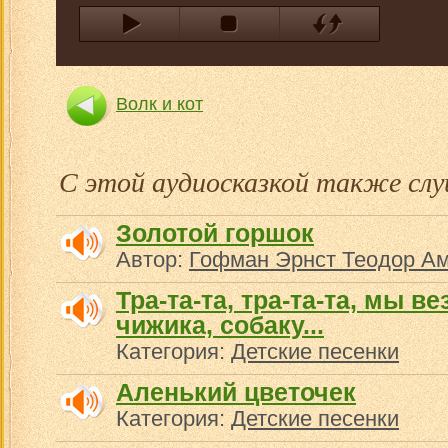
Волк и кот
С этой аудиосказкой также с
Золотой горшок
Автор:
Гофман Эрнст Теодор А
Тра-та-та, тра-та-та, мы ве
чижика, собаку...
Категория:
Детские песенки
Аленький цветочек
Категория:
Детские песенки