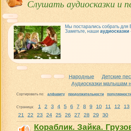
Слушать аудиосказки и п
Мы постарались собрать для
Заметьте, наши
аудиосказки
Народные
Детские пе
Аудиосказки малышам н
Сортировать по:
алфавиту
продолжительности
популярност
1
2
3
4
5
6
7
8
9
10
11
12
13
Страница:
21
22
23
24
25
26
27
28
29
30
Кораблик. Зайка. Грузо