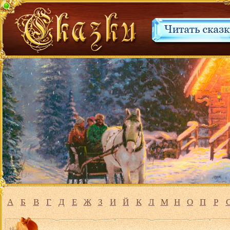
А
Б
В
Г
Д
Е
Ж
З
И
Й
К
Л
М
Н
О
П
Р