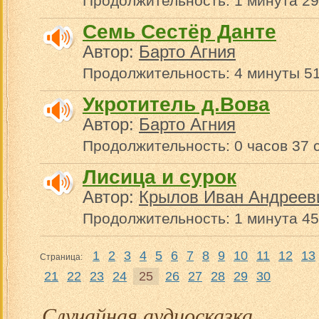
Продолжительность: 1 минута 29
Семь Сестёр Данте
Автор:
Барто Агния
Продолжительность: 4 минуты 51
Укротитель д.Вова
Автор:
Барто Агния
Продолжительность: 0 часов 37 
Лисица и сурок
Автор:
Крылов Иван Андреев
Продолжительность: 1 минута 45
1
2
3
4
5
6
7
8
9
10
11
12
13
Страница:
21
22
23
24
25
26
27
28
29
30
Случайная аудиосказка