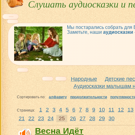
Слушать аудиосказки и п
Мы постарались собрать для
Заметьте, наши
аудиосказки
Народные
Детские пе
Аудиосказки малышам н
Сортировать по:
алфавиту
продолжительности
популярност
1
2
3
4
5
6
7
8
9
10
11
12
13
Страница:
21
22
23
24
25
26
27
28
29
30
Весна Идёт