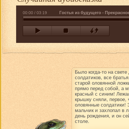
Гостья из будущего - Прекрасно
00:00
/
03:19
Было когда-то на свете
солдатиков, все братья
старой оловянной ложки
прямо перед собой, а м
красный с синим! Лежал
крышку сняли, первое, 
оловянные солдатики! 
мальчик и захлопал в 
день рождения, и он се
столе.