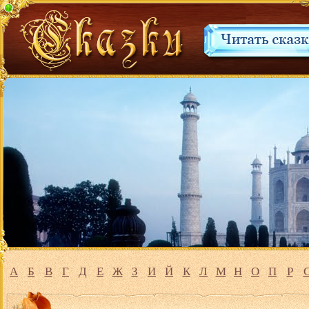
А
Б
В
Г
Д
Е
Ж
З
И
Й
К
Л
М
Н
О
П
Р