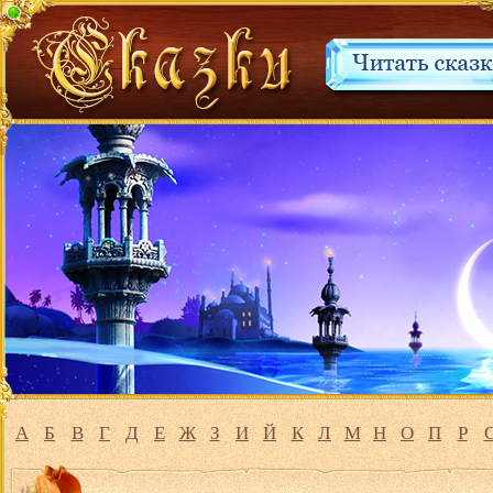
А
Б
В
Г
Д
Е
Ж
З
И
Й
К
Л
М
Н
О
П
Р