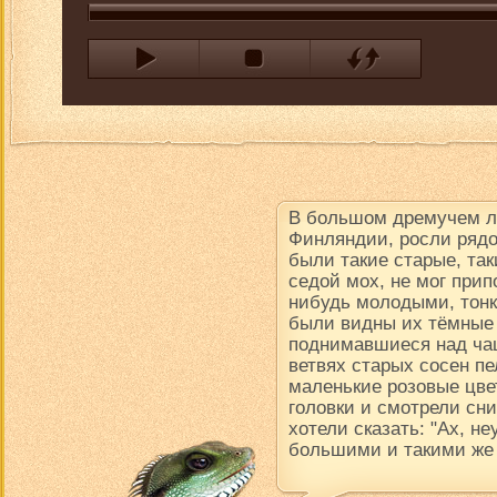
В большом дремучем ле
Финляндии, росли рядо
были такие старые, так
седой мох, не мог прип
нибудь молодыми, тон
были видны их тёмные
поднимавшиеся над чащ
ветвях старых сосен пе
маленькие розовые цве
головки и смотрели сни
хотели сказать: "Ах, н
большими и такими же