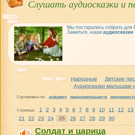
Слушать аудиосказки и п
Мы постарались собрать для
Заметьте, наши
аудиосказки
Народные
Детские пе
Аудиосказки малышам н
Сортировать по:
алфавиту
продолжительности
популярност
1
2
3
4
5
6
7
8
9
10
11
12
13
Страница:
21
22
23
24
25
26
27
28
29
30
Солдат и царица