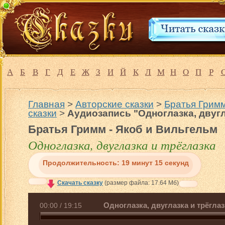
А
Б
В
Г
Д
Е
Ж
З
И
Й
К
Л
М
Н
О
П
Р
Главная
>
Авторские сказки
>
Братья Гримм
сказки
>
Аудиозапись "Одноглазка, двугл
Братья Гримм - Якоб и Вильгельм
Одноглазка, двуглазка и трёглазка
Продолжительность:
19 минут 15 секунд
Скачать сказку
(размер файла: 17.64 Мб)
Одноглазка, двуглазка и трёглаз
00:00
/
19:15