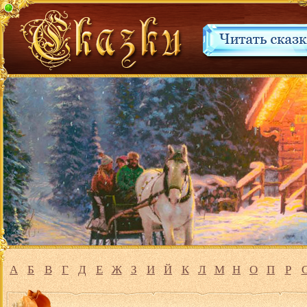
А
Б
В
Г
Д
Е
Ж
З
И
Й
К
Л
М
Н
О
П
Р