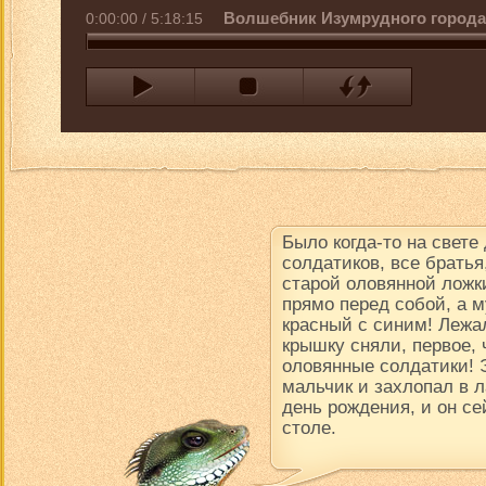
Волшебник Изумрудного города 
0:00:00
/
5:18:15
Было когда-то на свете
солдатиков, все братья
старой оловянной ложки
прямо перед собой, а м
красный с синим! Лежал
крышку сняли, первое, 
оловянные солдатики! 
мальчик и захлопал в 
день рождения, и он се
столе.