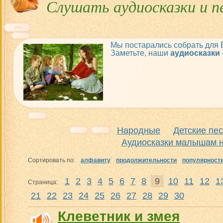
Слушать аудиосказки и п
Мы постарались собрать для
Заметьте, наши
аудиосказки
Народные
Детские пе
Аудиосказки малышам н
Сортировать по:
алфавиту
продолжительности
популярност
1
2
3
4
5
6
7
8
9
10
11
12
1
Страница:
21
22
23
24
25
26
27
28
29
30
Клеветник и змея