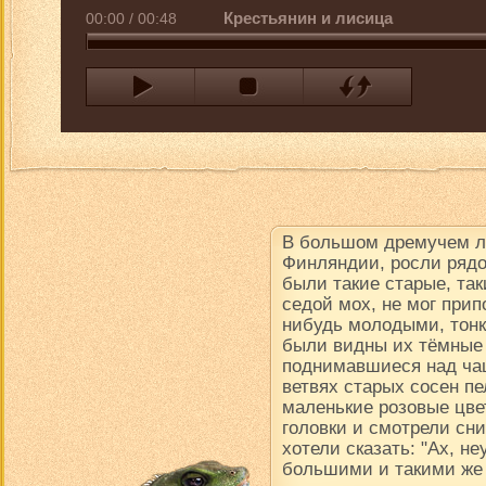
Крестьянин и лисица
00:00
/
00:48
В большом дремучем ле
Финляндии, росли рядо
были такие старые, так
седой мох, не мог прип
нибудь молодыми, тон
были видны их тёмные
поднимавшиеся над чащ
ветвях старых сосен пе
маленькие розовые цве
головки и смотрели сни
хотели сказать: "Ах, н
большими и такими же