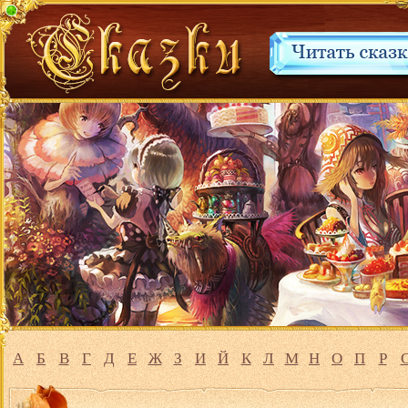
А
Б
В
Г
Д
Е
Ж
З
И
Й
К
Л
М
Н
О
П
Р