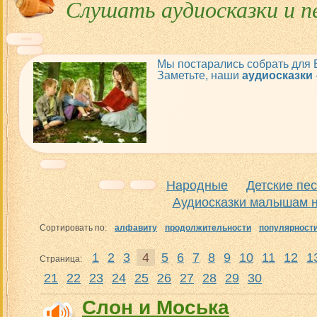
Слушать аудиосказки и п
Мы постарались собрать для
Заметьте, наши
аудиосказки
Народные
Детские пе
Аудиосказки малышам н
Сортировать по:
алфавиту
продолжительности
популярност
1
2
3
4
5
6
7
8
9
10
11
12
1
Страница:
21
22
23
24
25
26
27
28
29
30
Слон и Моська