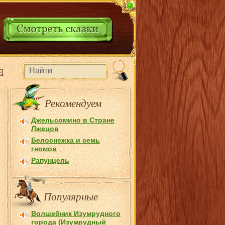
Я
Рекомендуем
Джельсомино в Стране
Лжецов
Белоснежка и семь
гномов
Рапунцель
Популярные
Волшебник Изумрудного
города (Изумрудный