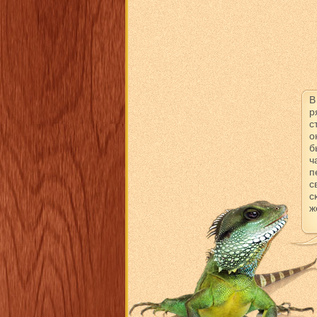
В
р
с
о
б
ч
п
с
с
ж