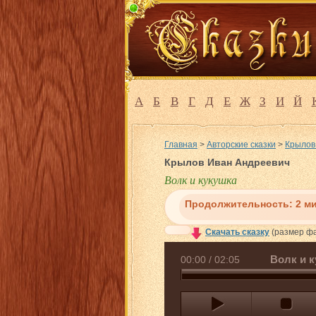
А
Б
В
Г
Д
Е
Ж
З
И
Й
Главная
>
Авторские сказки
>
Крылов
Крылов Иван Андреевич
Волк и кукушка
Продолжительность:
2 м
Скачать сказку
(размер фа
Волк и 
00:00
/
02:05