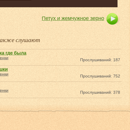
Петух и жемчужное зерно
 также слушают
ка где была
енки
Прослушиваний: 187
шки
енки
Прослушиваний: 752
енки
Прослушиваний: 378