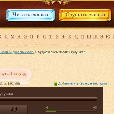
К
Л
М
Н
О
П
Р
С
Т
У
Ф
Х
Ц
Ч
Ш
Щ
Э
Ю
 Иван Андреевич сказки
>
Аудиозапись "Волк и кукушка"
инуты 5 секунд
Добавить эту сказку в закладки
йла: 1.91 Мб)
кукушка