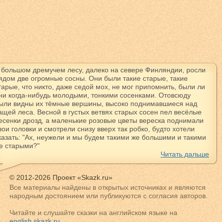
 большом дремучем лесу, далеко на севере Финляндии, росли
ядом две огромные сосны. Они были такие старые, такие
тарые, что никто, даже седой мох, не мог припомнить, были ли
ни когда-нибудь молодыми, тонкими сосенками. Отовсюду
ыли видны их тёмные вершины, высоко поднимавшиеся над
ащей леса. Весной в густых ветвях старых сосен пел весёлые
есенки дрозд, а маленькие розовые цветы вереска поднимали
вои головки и смотрели снизу вверх так робко, будто хотели
казать: "Ах, неужели и мы будем такими же большими и такими
е старыми?"
Читать дальше
© 2012-2026 Проект «Skazk.ru»
Все материалы найдены в открытых источниках и являются
народным достоянием или публикуются с согласия авторов.
Читайте и слушайте сказки на английском языке на
english.skazk.ru