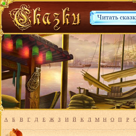
А
Б
В
Г
Д
Е
Ж
З
И
Й
К
Л
М
Н
О
П
Р