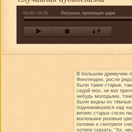
Лягушки, просящие царя
00:00
/
04:35
В большом дремучем ле
Финляндии, росли рядо
были такие старые, так
седой мох, не мог прип
нибудь молодыми, тон
были видны их тёмные
поднимавшиеся над чащ
ветвях старых сосен пе
маленькие розовые цве
головки и смотрели сни
хотели сказать: "Ах, н