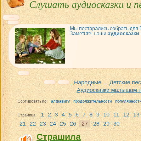
Слушать аудиосказки и п
Мы постарались собрать для
Заметьте, наши
аудиосказки
Народные
Детские пе
Аудиосказки малышам н
Сортировать по:
алфавиту
продолжительности
популярност
1
2
3
4
5
6
7
8
9
10
11
12
13
Страница:
21
22
23
24
25
26
27
28
29
30
Страшила