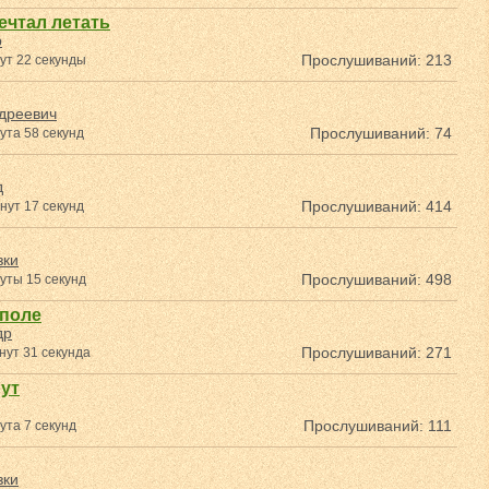
ечтал летать
р
Прослушиваний: 213
ут 22 секунды
дреевич
Прослушиваний: 74
ута 58 секунд
д
Прослушиваний: 414
нут 17 секунд
зки
Прослушиваний: 498
уты 15 секунд
 поле
др
Прослушиваний: 271
нут 31 секунда
рут
Прослушиваний: 111
ута 7 секунд
зки