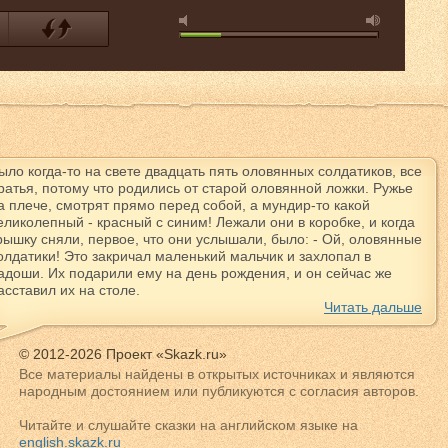
ыло когда-то на свете двадцать пять оловянных солдатиков, все
ратья, потому что родились от старой оловянной ложки. Ружье
а плече, смотрят прямо перед собой, а мундир-то какой
еликолепный - красный с синим! Лежали они в коробке, и когда
рышку сняли, первое, что они услышали, было: - Ой, оловянные
олдатики! Это закричал маленький мальчик и захлопал в
адоши. Их подарили ему на день рождения, и он сейчас же
асставил их на столе.
Читать дальше
© 2012-2026 Проект «Skazk.ru»
Все материалы найдены в открытых источниках и являются
народным достоянием или публикуются с согласия авторов.
Читайте и слушайте сказки на английском языке на
english.skazk.ru