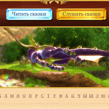
К
Л
М
Н
О
П
Р
С
Т
У
Ф
Х
Ц
Ч
Ш
Щ
Э
Ю