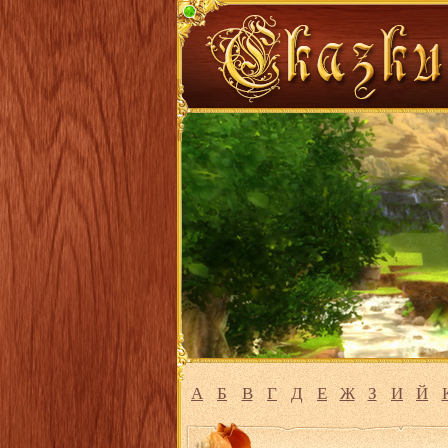
А
Б
В
Г
Д
Е
Ж
З
И
Й