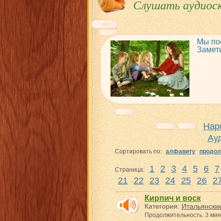
Слушать аудиоск
Мы по
Замет
Нар
Ау
Сортировать по:
алфавиту
продол
1
2
3
4
5
6
7
Страница:
21
22
23
24
25
26
2
Кирпич и воск
Категория:
Итальянские
Продолжительность: 3 мин