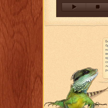
Б
б
н
в
к
с
л
р