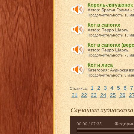
Король-лягушонок
Автор:
Братья Гримм - 
Продолжительность: 10 ми
Кот в сапогах
Автор:
Перро Шарль
Продолжительность: 13 ми
Кот в сапогах (верс
Автор:
Перро Шарль
Продолжительность: 73 ми
Кот и лиса
Категория:
Аудиосказк
Продолжительность: 8 мин
1
2
3
4
5
6
7
Страница:
21
22
23
24
25
26
2
Случайная аудиосказка
Федорин
00:00
/
07:33