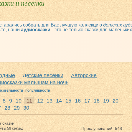
азки и песенки
старались собрать для Вас лучшую коллекцию
детских ауд
ьте, наши
аудиосказки
- это не только сказки для маленьки
одные
Детские песенки
Авторские
диосказки малышам на ночь
жительности
популярности
8
9
10
11
12
13
14
15
16
17
18
19
20
7
28
29
30
 сказки
Прослушиваний: 548
уты 59 секунд