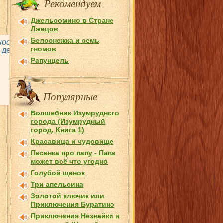
Рекомендуем
Джельсомино в Стране
Лжецов
Белоснежка и семь
иосказок
и песенок, которые Вы можете слушать онлайн или с
гномов
х детей, но так же и для взрослых! Потому что у нас можн
Рапунцель
Популярные
Волшебник Изумрудного
города (Изумрудный
город, Книга 1)
Красавица и чудовище
Песенка про папу - Папа
может всё что угодно
Голубой щенок
Три апельсина
Золотой ключик или
Приключения Буратино
Приключения Незнайки и