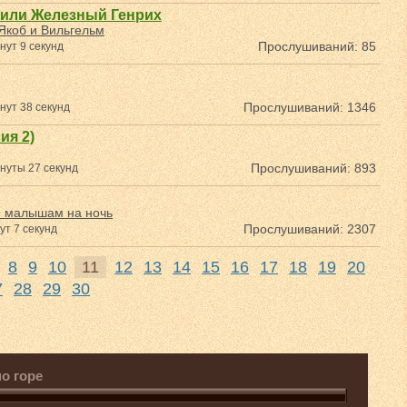
 или Железный Генрих
Якоб и Вильгельм
Прослушиваний: 85
нут 9 секунд
Прослушиваний: 1346
нут 38 секунд
ия 2)
Прослушиваний: 893
нуты 27 секунд
и малышам на ночь
Прослушиваний: 2307
ут 7 секунд
8
9
10
11
12
13
14
15
16
17
18
19
20
7
28
29
30
о горе