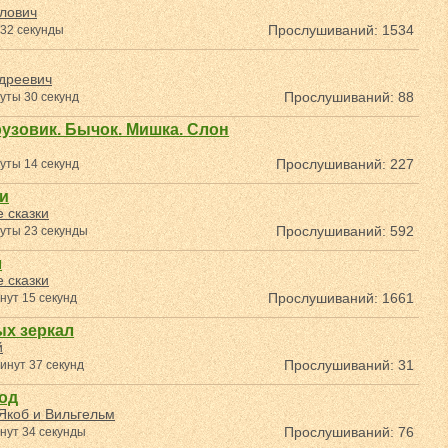
лович
Прослушиваний: 1534
 32 секунды
дреевич
Прослушиваний: 88
уты 30 секунд
рузовик. Бычок. Мишка. Слон
Прослушиваний: 227
уты 14 секунд
и
 сказки
Прослушиваний: 592
уты 23 секунды
л
 сказки
Прослушиваний: 1661
нут 15 секунд
ых зеркал
й
Прослушиваний: 31
инут 37 секунд
од
Якоб и Вильгельм
Прослушиваний: 76
нут 34 секунды