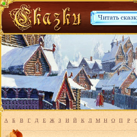
А
Б
В
Г
Д
Е
Ж
З
И
Й
К
Л
М
Н
О
П
Р