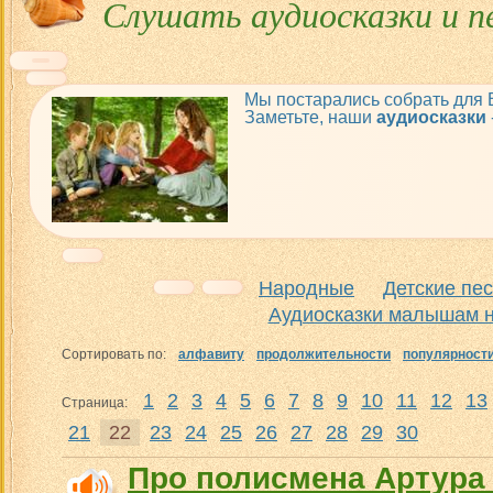
Слушать аудиосказки и п
Мы постарались собрать для
Заметьте, наши
аудиосказки
Народные
Детские пе
Аудиосказки малышам н
Сортировать по:
алфавиту
продолжительности
популярност
1
2
3
4
5
6
7
8
9
10
11
12
13
Страница:
21
22
23
24
25
26
27
28
29
30
Про полисмена Артура 