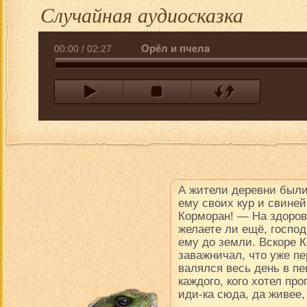
Случайная аудиосказка
Орёл и пчела
00:00
/
02:27
А жители деревни были
ему своих кур и свине
Корморан! — На здоров
желаете ли ещё, госпо
ему до земли. Вскоре К
заважничал, что уже пе
валялся весь день в пе
каждого, кого хотел про
иди-ка сюда, да живее,