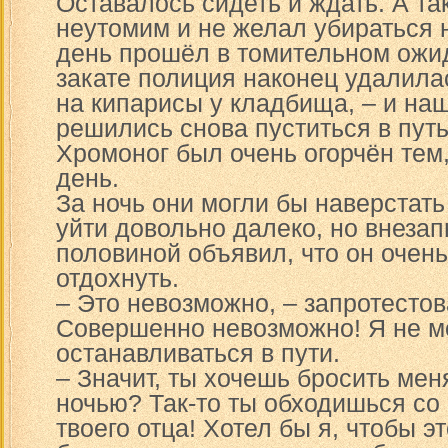
Оставалось сидеть и ждать. А та
неутомим и не желал убираться н
день прошёл в томительном ожид
закате полиция наконец удалила
на кипарисы у кладбища, – и на
решились снова пуститься в путь
Хромоног был очень огорчён тем
день.
За ночь они могли бы наверстать
уйти довольно далеко, но внезап
половиной объявил, что он очень
отдохнуть.
– Это невозможно, – запротестов
Совершенно невозможно! Я не м
останавливаться в пути.
– Значит, ты хочешь бросить мен
ночью? Так-то ты обходишься со
твоего отца! Хотел бы я, чтобы э