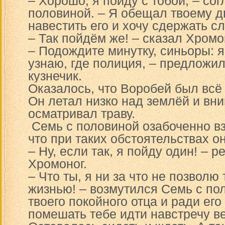
– Хорошо, я пойду с тобой, – со
половиной. – Я обещал твоему 
навестить его и хочу сдержать сл
– Так пойдём же! – сказал Хромо
– Подождите минутку, синьоры: я
узнаю, где полиция, – предложи
кузнечик.
Оказалось, что Воробей был всё 
Он летал низко над землёй и вн
осматривал траву.
Семь с половиной озабоченно вз
что при таких обстоятельствах он
– Ну, если так, я пойду один! – 
Хромоног.
– Что ты, я ни за что не позволю
жизнью! – возмутился Семь с пол
твоего покойного отца и ради ег
помешать тебе идти навстречу в