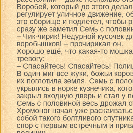
Воробей, который до этого делал
регулирует уличное движение, о
это сборище и подлетел, чтобы ра
сразу же заметил Семь с полови
– Чик-чирик! Недурной кусочек д
воробышков! – прочирикал он.
Хорошо ещё, что какая-то мошк
тревогу:
– Спасайтесь! Спасайтесь! Поли
В один миг все жуки, божьи коро
их поглотила земля. Семь с пол
укрылись в норке кузнечика, ко
закрыл входную дверь и стал у п
Семь с половиной весь дрожал от
Хромоног начал уже раскаиваться
собой такого болтливого спутник
спор с первым встречным и прив
полиции.