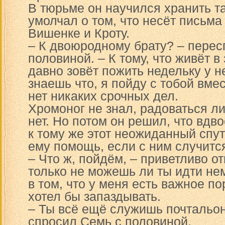
В тюрьме он научился хранить т
умолчал о том, что несёт письма
Вишенке и Кроту.
– К двоюродному брату? – перес
половиной. – К тому, что живёт 
давно зовёт пожить недельку у не
знаешь что, я пойду с тобой вме
нет никаких срочных дел.
Хромоног не знал, радоваться л
нет. Но потом он решил, что вдв
к тому же этот неожиданный спут
ему помощь, если с ним случится
– Что ж, пойдём, – приветливо от
только не можешь ли ты идти не
в том, что у меня есть важное по
хотел бы запаздывать.
– Ты всё ещё служишь почтальо
спросил Семь с половиной.