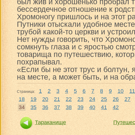
был жив и хорошенько пробрал т
бессердечное отношение к родст
Хромоногу пришлось и на этот ра
Путники отыскали удобное месте
трубой какой-то церкви и устрои
Нет нужды говорить, что Хромоно
сомкнуть глаза и с яростью смот
товарища по путешествию, кото
похрапывал.
«Если бы не этот трус и болтун,
на месте, а может быть, и на обр
1
2
3
4
5
6
7
8
9
10
11
Страница:
18
19
20
21
22
23
24
25
26
27
34
35
36
37
38
39
40
41
42
Тараканище
Путешес