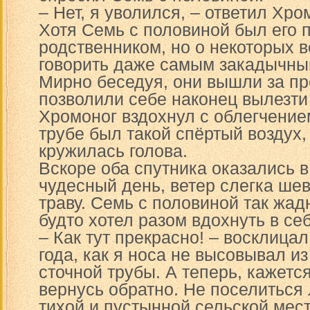
– Нет, я уволился, – ответил Хро
Хотя Семь с половиной был его 
родственником, но о некоторых 
говорить даже самым закадычны
Мирно беседуя, они вышли за пр
позволили себе наконец вылезти 
Хромоног вздохнул с облегчением
трубе был такой спёртый воздух, 
кружилась голова.
Вскоре оба спутника оказались в
чудесный день, ветер слегка ш
траву. Семь с половиной так жад
будто хотел разом вдохнуть в себ
– Как тут прекрасно! – восклицал
года, как я носа не высовывал и
сточной трубы. А теперь, кажется,
вернусь обратно. Не поселиться 
тихой и пустынной сельской мес