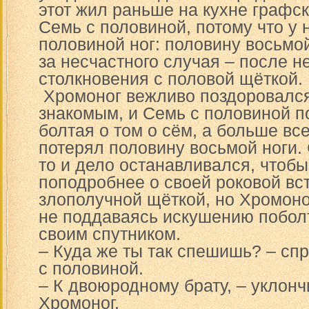
этот жил раньше на кухне графск
Семь с половиной, потому что у 
половиной ног: половину восьмой
за несчастного случая – после н
столкновения с половой щёткой.
Хромоног вежливо поздоровался
знакомым, и Семь с половиной п
болтая о том о сём, а больше всег
потерял половину восьмой ноги.
то и дело останавливался, чтобы
поподробнее о своей роковой вс
злополучной щёткой, но Хромоно
не поддаваясь искушению побол
своим спутником.
– Куда же ты так спешишь? – сп
с половиной.
– К двоюродному брату, – уклонч
Хромоног.