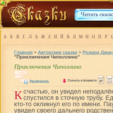
А
Б
В
Г
Д
Е
Ж
З
И
Й
К
Л
М
Н
О
П
Р
Главная
>
Авторские сказки
>
Родари Джан
"Приключения Чиполлино"
Приключения Чиполлино
Скачать в формате
Распечатать
К
счастью, он увидел неподалё
спустился в сточную трубу. Ед
кто-то окликнул его по имени. Па
увидел своего дальнего родстве