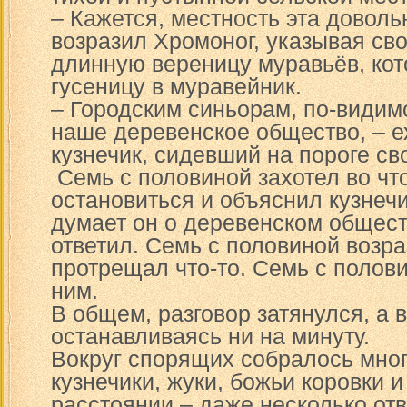
– Кажется, местность эта довольн
возразил Хромоног, указывая св
длинную вереницу муравьёв, ко
гусеницу в муравейник.
– Городским синьорам, по-видим
наше деревенское общество, – е
кузнечик, сидевший на пороге св
Семь с половиной захотел во что
остановиться и объяснил кузнечи
думает он о деревенском общест
ответил. Семь с половиной возра
протрещал что-то. Семь с полови
ним.
В общем, разговор затянулся, а 
останавливаясь ни на минуту.
Вокруг спорящих собралось мног
кузнечики, жуки, божьи коровки 
расстоянии – даже несколько от