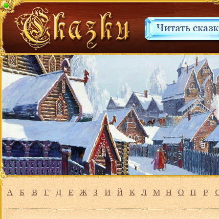
А
Б
В
Г
Д
Е
Ж
З
И
Й
К
Л
М
Н
О
П
Р