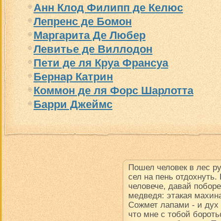
Анн Клод Филипп де Келюс
Лепренс де Бомон
Маргарита Де Любер
Левитье де Виллодон
Пети де ля Круа Франсуа
Бернар Катрин
Коммон де ля Форс Шарлотта
Барри Джеймс
Пошел человек в лес р
сел на пень отдохнуть.
человече, давай поборе
медведя: этакая махина
Сожмет лапами - и дух в
что мне с тобой борот