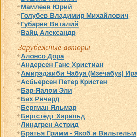
Мамлеев Юрий
Голубев Владимир Михайлович
Губарев Виталий
Вайц Александр
Зарубежные авторы
Алонсо Дора
Андерсен Ганс Христиан
Амирэджиби Чабуа (Мзечабук) Ир
Асбьерсен Петер Кристен
Бар-Яалом Эли
Бах Ричард
Бергман Яльмар
Бергстедт Харальд
Линдгрен Астрид
Братья Гримм - Якоб и Вильгельм