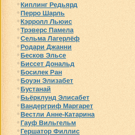
Киплинг Редьярд
Перро Шарль
Кэрролл Льюис
Трэверс Памела
Сельма Лагерлёф
Родари Джанни
Бесков Эльсе
Биссет Дональд
Босилек Ран
Боуэн Элизабет
Бустанай
Бьёрклунд Элисабет
Вандергриф Маргарет
Вестли Анне-Катарина
Гауф Вильгельм
Гершатор Филлис