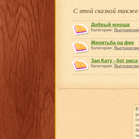
С этой сказкой такж
Добрый юноша
Категория:
Вьетнамские
Женитьба на фее
Категория:
Вьетнамские
Зан Кату - бог риса
Категория:
Вьетнамские
В
р
с
о
б
ч