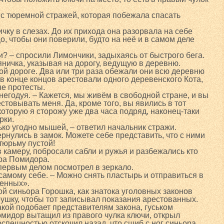
 с тюремной стражей, которая побежала спасать
ку в слезах. До их прихода она разорвала на себе
, чтобы они поверили, будто на неё и в самом деле
и? – спросили Лимончики, задыхаясь от быстрого бега.
яничка, указывая на дорогу, ведущую в деревню.
й дороге. Два или три раза обежали они всю деревню
, в конце концов арестовали одного деревенского Кота,
е протесты.
негодуя. – Кажется, мы живём в свободной стране, и вы
стовывать меня. Да, кроме того, вы явились в тот
которую я сторожу уже два часа подряд, наконец-таки
рки.
ько угодно мышей, – ответил начальник стражи.
рнулись в замок. Можете себе представить, что с ними
тюрьму пустой!
 камеру, побросали сабли и ружья и разбежались кто
ера Помидора.
первым делом посмотрел в зеркало.
 самому себе. – Можно снять пластырь и отправиться в
енных».
ой синьора Горошка, как знатока уголовных законов
рушку, чтобы тот записывал показания арестованных.
акой подобает представителям закона, гуськом
омидор вытащил из правого чулка ключи, открыл
оспешностью отскочил назад, что сшиб с ног синьора