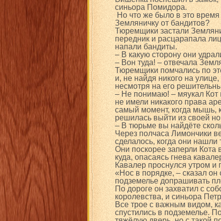
синьора Помидора.
Но что же было в это время
Земляничку от бандитов?
Тюремщики застали Землянич
передник и расцарапала лицо
напали бандиты.
– В какую сторону они удрал
– Вон туда! – отвечала Земл
Тюремщики помчались по это
и, не найдя никого на улице
несмотря на его решительны
– Не понимаю! – мяукал Кот 
не имели никакого права аре
самый момент, когда мышь, 
решилась выйти из своей но
– В тюрьме вы найдёте скол
Через полчаса Лимончики ве
сделалось, когда они нашли 
Они поскорее заперли Кота в
куда, опасаясь гнева кавал
Кавалер проснулся утром и 
«Нос в порядке, – сказал он
подземелье допрашивать пл
По дороге он захватил с соб
королевства, и синьора Пет
Все трое с важным видом, к
спустились в подземелье. П
тяжёлую дверь, но с такой п