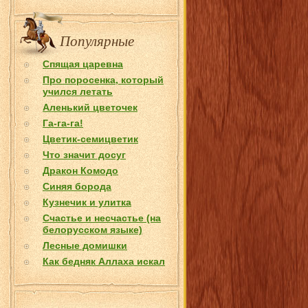
Популярные
Спящая царевна
Про поросенка, который
учился летать
Аленький цветочек
Га-га-га!
Цветик-семицветик
Что значит досуг
Дракон Комодо
Синяя борода
Кузнечик и улитка
Счастье и несчастье (на
белорусском языке)
Лесные домишки
Как бедняк Аллаха искал