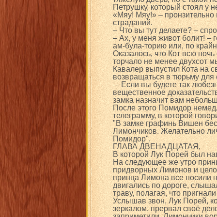
Петрушку, который стоял у 
«Мяу! Мяу!» – пронзительно
страданий.
– Что вы тут делаете? – спр
– Ах, у меня живот болит! –
ам-була-торию или, по крайн
Оказалось, что Кот всю ночь 
торчало не менее двухсот 
Кавалер выпустил Кота на с
возвращаться в тюрьму для 
– Если вы будете так любез
вещественное доказательст
замка назначит вам небольшу
После этого Помидор немед
телеграмму, в которой говор
"В замке графинь Вишен бес
Лимончиков. Желательно ли
Помидор".
ГЛАВА ДВЕНАДЦАТАЯ,
В которой Лук Порей был на
На следующее же утро принц
придворных Лимонов и целог
принца Лимона все носили н
двигались по дороге, слыша
траву, полагая, что пригнали
Услышав звон, Лук Порей, к
зеркалом, прервал своё дело
заприметили. Лимончики вор