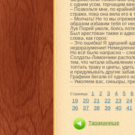
с одним усом, торчащим ввер
– Позвольте мне, по крайней
стражи, пока она вела его в 
– Молчать! Не то мы отрежем
образом избавим тебя от не
Лук Порей умолк, боясь пот
Был арестован также и адво
слова, как горох:
– Это ошибка! Я здешний ад
недоразумение! Немедленно
Но всё было напрасно – слов
Солдаты-Лимончики располо
тем, что читали объявления 
топтать траву и цветы, удит
и придумывать другие забав
Графини бегали от одного на
– Умоляем вас, синьоры, пр
1
2
3
4
5
6
Страница:
19
20
21
22
23
24
36
37
38
39
40
41
Тараканище