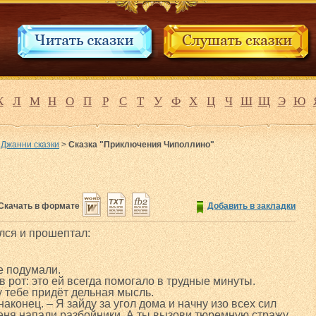
К
Л
М
Н
О
П
Р
С
Т
У
Ф
Х
Ц
Ч
Ш
Щ
Э
Ю
 Джанни сказки
>
Сказка "Приключения Чиполлино"
Скачать в формате
Добавить в закладки
лся и прошептал:
е подумали.
 рот: это ей всегда помогало в трудные минуты.
у тебе придёт дельная мысль.
наконец. – Я зайду за угол дома и начну изо всех сил
меня напали разбойники. А ты вызови тюремную стражу