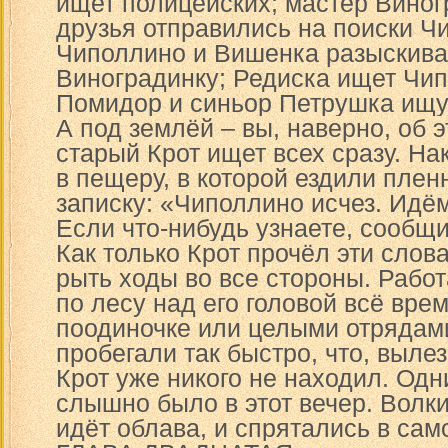
ищет полицейских; мастер Виног
друзья отправились на поиски Ч
Чиполлино и Вишенка разыскива
Виноградинку; Редиска ищет Чип
Помидор и синьор Петрушка ищу
А под землёй – вы, наверно, об 
старый Крот ищет всех сразу. На
в пещеру, в которой ездили плен
записку: «Чиполлино исчез. Идём
Если что-нибудь узнаете, сообщи
Как только Крот прочёл эти слов
рыть ходы во все стороны. Работ
по лесу над его головой всё вре
поодиночке или целыми отрядами
пробегали так быстро, что, выле
Крот уже никого не находил. Одн
слышно было в этот вечер. Волки
идёт облава, и спрятались в сам