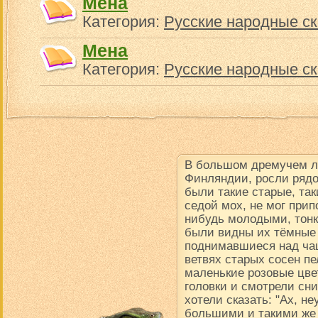
Мена
Категория:
Русские народные ск
Мена
Категория:
Русские народные ск
В большом дремучем ле
Финляндии, росли рядо
были такие старые, так
седой мох, не мог прип
нибудь молодыми, тон
были видны их тёмные
поднимавшиеся над чащ
ветвях старых сосен пе
маленькие розовые цве
головки и смотрели сни
хотели сказать: "Ах, н
большими и такими же