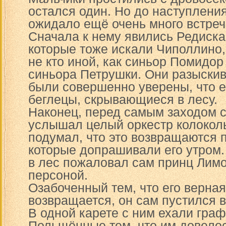
остался один. Но до наступления
ожидало ещё очень много встреч
Сначала к нему явились Редиска 
которые тоже искали Чиполлино
не кто иной, как синьор Помидо
синьора Петрушки. Они разыски
были совершенно уверены, что е
беглецы, скрывающиеся в лесу.
Наконец, перед самым заходом с
услышал целый оркестр колоколь
подумал, что это возвращаются 
которые допрашивали его утром. 
в лес пожаловал сам принц Лимо
персоной.
Озабоченный тем, что его верная
возвращается, он сам пустился в 
В одной карете с ним ехали гра
Польщённые тем, что им довело