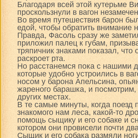
Благодаря всей этой кутерьме В
проскользнули в вагон незамече
Во время путешествия барон бы
едой, чтобы обратить внимание н
Правда, Фасоль сразу же замети
приложил палец к губам, призыва
тряпичник знаками показал, что 
раскроет рта.
Но расстанемся пока с нашими д
которые удобно устроились в ва
носом у барона Апельсина, опья
жареного барашка, и посмотрим, 
других местах.
В те самые минуты, когда поезд
знакомого нам леса, какой-то др
помощь сыщику и его собаке и сн
котором они провисели почти два
Сыщик и его собака размяли ног