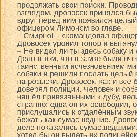
продолжать свои поиски. Провод
взглядом, дровосек принялся был
вдруг перед ним появился целый
офицером Лимоном во главе.
– Смирно! – скомандовал офицер
Дровосек уронил топор и вытяну
– Не видел ли ты здесь собаку и
Дело в том, что в замке были оч
таинственным исчезновением мис
собаки и решили послать целый 
на розыски. Дровосек, как и все 
доверял полиции. Человек и соба
нашёл привязанными к дубу, вел
странно: едва он их освободил, 
прислушались к отдалённым зву
бежать как сумасшедшие. Дровос
деле показались сумасшедшими. 
хотел бы он выдать их полицейск