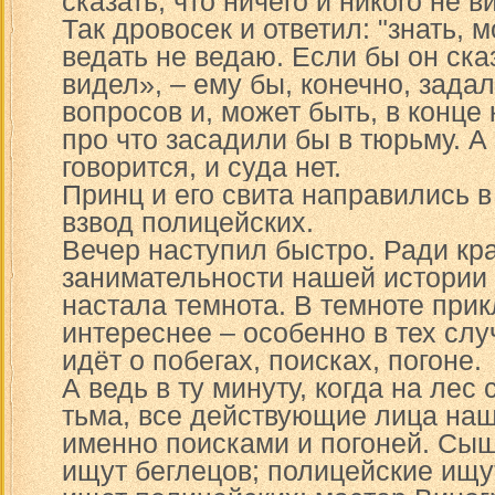
сказать, что ничего и никого не в
Так дровосек и ответил: "знать, м
ведать не ведаю. Если бы он сказ
видел», – ему бы, конечно, зада
вопросов и, может быть, в конце 
про что засадили бы в тюрьму. А 
говорится, и суда нет.
Принц и его свита направились в 
взвод полицейских.
Вечер наступил быстро. Ради кра
занимательности нашей истории 
настала темнота. В темноте при
интереснее – особенно в тех слу
идёт о побегах, поисках, погоне.
А ведь в ту минуту, когда на лес
тьма, все действующие лица наш
именно поисками и погоней. Сыщ
ищут беглецов; полицейские ищу