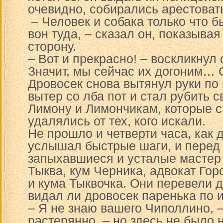
очевидно, собирались арестовать 
– Человек и собака только что 
вон туда, – сказал он, показыва
сторону.
– Вот и прекрасно! – воскликнул
Значит, мы сейчас их догоним… 
Дровосек снова вытянул руки по
вытер со лба пот и стал рубить с
Лимону и Лимончикам, которые 
удалялись от тех, кого искали.
Не прошло и четверти часа, как 
услышал быстрые шаги, и перед
запыхавшиеся и усталые мастер
Тыква, кум Черника, адвокат Гор
и кума Тыквочка. Они перевели д
видал ли дровосек паренька по 
– Я не знаю вашего Чиполлино, 
растерянно, – но здесь не было 