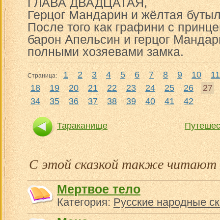
ГЛАВА ДВАДЦАТАЯ,
Герцог Мандарин и жёлтая буты
После того как графини с принце
барон Апельсин и герцог Мандар
полными хозяевами замка.
1
2
3
4
5
6
7
8
9
10
11
Страница:
18
19
20
21
22
23
24
25
26
27
34
35
36
37
38
39
40
41
42
Тараканище
Путешес
С этой сказкой также читают
Мертвое тело
Категория:
Русские народные ск