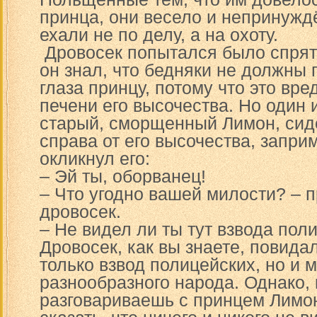
принца, они весело и непринужд
ехали не по делу, а на охоту.
Дровосек попытался было спрят
он знал, что бедняки не должны 
глаза принцу, потому что это вр
печени его высочества. Но один 
старый, сморщенный Лимон, сид
справа от его высочества, запри
окликнул его:
– Эй ты, оборванец!
– Что угодно вашей милости? – 
дровосек.
– Не видел ли ты тут взвода пол
Дровосек, как вы знаете, повидал
только взвод полицейских, но и 
разнообразного народа. Однако, 
разговариваешь с принцем Лимо