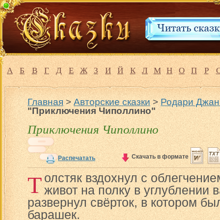
А
Б
В
Г
Д
Е
Ж
З
И
Й
К
Л
М
Н
О
П
Р
Главная
>
Авторские сказки
>
Родари Джан
"Приключения Чиполлино"
Приключения Чиполлино
Скачать в формате
Распечатать
Т
олстяк вздохнул с облегчение
живот на полку в углублении в
развернул свёрток, в котором б
барашек.