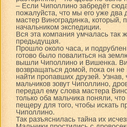
– Если Чиполлино забредёт сюда
пожалуйста, что мы его уже два 
мастер Виноградинка, который, 
начальником экспедиции.
Вся эта компания умчалась так ж
предыдущая.
Прошло около часа, и подрублен
готово было повалиться на землю
вышли Чиполлино и Вишенка. В
возвращаться домой, пока он не
найти пропавших друзей. Узнав, 
мальчиков зовут Чиполлино, дров
передал ему слова мастера Вино
только оба мальчика поняли, что
пещеру для того, чтобы искать 
Чиполлино.
Так разъяснилась тайна их исчез
Мальчики простились с дровосек