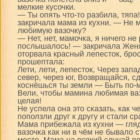
мелкие кусочки.
— Ты опять что-то разбила, тяпа
закричала мама из кухни. — Не 
любимую вазочку?
— Нет, нет, мамочка, я ничего не
послышалось! — закричала Женя
оторвала красный лепесток, брос
прошептала:
Лети, лети, лепесток, Через запа
север, через юг, Возвращайся, с
коснёшься ты земли — Быть по-
Вели, чтобы мамина любимая ва
целая!
Не успела она это сказать, как 
поползли друг к другу и стали ср
Мама прибежала из кухни — гляд
вазочка как ни в чём не бывало 
месте. Мама на всякий случай п