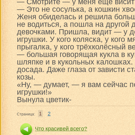
— Смотрите — у меня ещё висит
— Это не сосулька, а кошкин хво
Женя обиделась и решила боль
не водиться, а пошла на другой 
девочками. Пришла, видит — у д
игрушки. У кого коляска, у кого мя
прыгалка, у кого трёхколёсный в
— большая говорящая кукла в к
шляпке и в кукольных калошках
досада. Даже глаза от зависти ст
козы.
«Ну, — думает, — я вам сейчас по
игрушки!»
Вынула цветик-
1
2
Страница:
Что красивей всего?