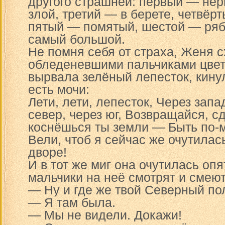
другого страшней: первый — нер
злой, третий — в берете, четвёр
пятый — помятый, шестой — ряб
самый большой.
Не помня себя от страха, Женя 
обледеневшими пальчиками цвет
вырвала зелёный лепесток, кину
есть мочи:
Лети, лети, лепесток, Через запа
север, через юг, Возвращайся, с
коснёшься ты земли — Быть по-
Вели, чтоб я сейчас же очутилас
дворе!
И в тот же миг она очутилась опя
мальчики на неё смотрят и смеют
— Ну и где же твой Северный п
— Я там была.
— Мы не видели. Докажи!