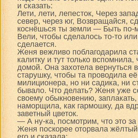
и сказать:
Лети, лети, лепесток, Через запа
север, через юг, Возвращайся, с
коснёшься ты земли — Быть по-
Вели, чтобы сделалось то-то или 
сделается.
Женя вежливо поблагодарила ст
калитку и тут только вспомнила, 
домой. Она захотела вернуться в
старушку, чтобы та проводила её
милиционера, но ни садика, ни с
бывало. Что делать? Женя уже с
своему обыкновению, заплакать,
наморщила, как гармошку, да вд
заветный цветок.
— А ну-ка, посмотрим, что это за
Женя поскорее оторвала жёлтый 
его и сказала: