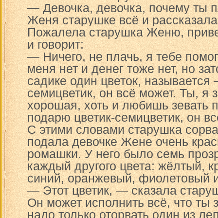
— Девочка, девочка, почему ты 
Женя старушке всё и рассказала
Пожалела старушка Женю, приве
и говорит:
— Ничего, не плачь, я тебе помог
меня нет и денег тоже нет, но зат
садике один цветок, называется 
семицветик, он всё может. Ты, я 
хорошая, хоть и любишь зевать п
подарю цветик-семицветик, он вс
С этими словами старушка сорва
подала девочке Жене очень крас
ромашки. У него было семь проз
каждый другого цвета: жёлтый, к
синий, оранжевый, фиолетовый и
— Этот цветик, — сказала стару
Он может исполнить всё, что ты 
надо только оторвать один из леп