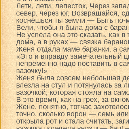
Лети, лети, лепесток, Через запа
север, через юг, Возвращайся, с
коснёшься ты земли — Быть по-
Вели, чтобы я была дома с бара
Не успела она это сказать, как в
дома, а в руках — связка барано
Женя отдала маме баранки, а са
«Это и вправду замечательный цв
непременно надо поставить в с
вазочку!»
Женя была совсем небольшая де
влезла на стул и потянулась за
вазочкой, которая стояла на сам
В это время, как на грех, за окн
Жене, понятно, тотчас захотело
точно, сколько ворон — семь или
открыла рот и стала считать, заг
вазочка полетела вниз и — бац! 