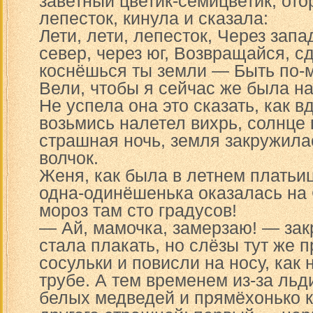
заветный цветик-семицветик, ото
лепесток, кинула и сказала:
Лети, лети, лепесток, Через запа
север, через юг, Возвращайся, с
коснёшься ты земли — Быть по-
Вели, чтобы я сейчас же была н
Не успела она это сказать, как в
возьмись налетел вихрь, солнце
страшная ночь, земля закружилас
волчок.
Женя, как была в летнем платьиц
одна-одинёшенька оказалась на
мороз там сто градусов!
— Ай, мамочка, замерзаю! — за
стала плакать, но слёзы тут же 
сосульки и повисли на носу, как 
трубе. А тем временем из-за ль
белых медведей и прямёхонько к