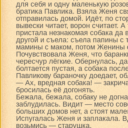
для себя и одну маленькую розо
братика Павлика. Взяла Женя св
отправилась домой. Идёт, по сто
вывески читает, ворон считает. 
пристала незнакомая собака да в
другой и съела: съела папины с 
мамины с маком, потом Женины 
Почувствовала Женя, что баранки
чересчур лёгкие. Обернулась, да
болтается пустая, а собака пос
Павликову бараночку доедает, о
— Ах, вредная собака! — закрич
бросилась её догонять.
Бежала, бежала, собаку не догна
заблудилась. Видит — место сов
больших домов нет, а стоят мале
Испугалась Женя и заплакала. В
возьмись — старушка.