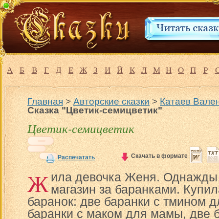
А
Б
В
Г
Д
Е
Ж
З
И
Й
К
Л
М
Н
О
П
Р
Главная
>
Авторские сказки
>
Катаев Вален
Сказка "Цветик-семицветик"
Цветик-семицветик
Скачать в формате
Распечатать
Ж
ила девочка Женя. Однажды
магазин за баранками. Купи
баранок: две баранки с тмином д
баранки с маком для мамы, две 