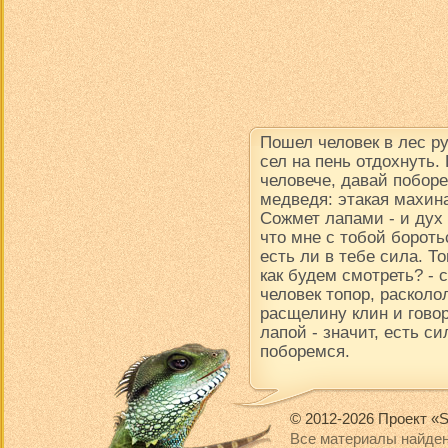
Пошел человек в лес р
сел на пень отдохнуть.
человече, давай поборе
медведя: этакая махина
Сожмет лапами - и дух в
что мне с тобой борот
есть ли в тебе сила. Т
как будем смотреть? -
человек топор, расколол
расщелину клин и говор
лапой - значит, есть си
поборемся.
© 2012-2026 Проект «S
Все материалы найден