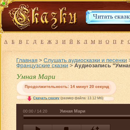
А
Б
В
Г
Д
Е
Ж
З
И
Й
К
Л
М
Н
О
П
Р
Главная
>
Слушать аудиосказки и песенки
Французские сказки
>
Аудиозапись "Умна
Умная Мари
Продолжительность:
14 минут 20 секунд
Скачать сказку
(размер файла: 13.12 Мб)
Умная Мари
00:00
/
14:20