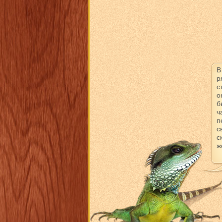
В
р
с
о
б
ч
п
с
с
ж