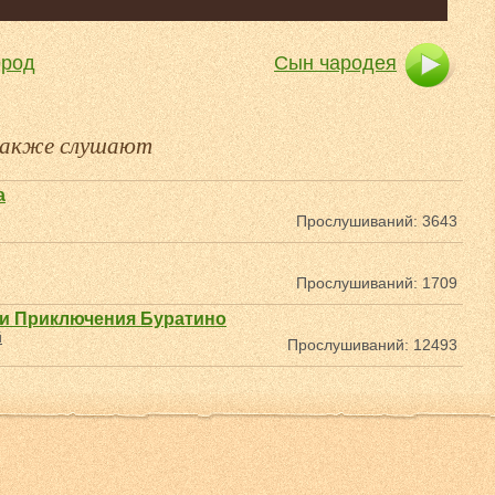
ород
Сын чародея
 также слушают
а
Прослушиваний: 3643
Прослушиваний: 1709
ли Приключения Буратино
й
Прослушиваний: 12493