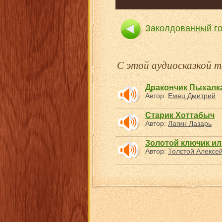
Заколдованный г
С этой аудиосказкой
Дракончик Пыхалк
Автор:
Емец Дмитрий
Старик Хоттабыч
Автор:
Лагин Лазарь
Золотой ключик и
Автор:
Толстой Алексе