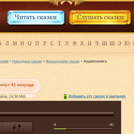
К
Л
М
Н
О
П
Р
С
Т
У
Ф
Х
Ц
Ч
Ш
Щ
Э
Ю
сенки
>
Народные сказки
>
Французские сказки
>
Аудиозапись
минут 41 секунда
Добавить эту сказку в закладки
йла: 14.36 Мб)