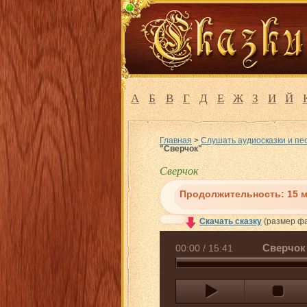
А
Б
В
Г
Д
Е
Ж
З
И
Й
Главная
>
Слушать аудиосказки и пе
"Сверчок"
Сверчок
Продолжительность:
15 
Скачать сказку
(размер фа
Сверчок
00:00
/
15:41