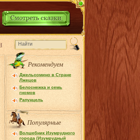
Я
Рекомендуем
Джельсомино в Стране
Лжецов
Белоснежка и семь
гномов
Рапунцель
Популярные
Волшебник Изумрудного
города (Изумрудный