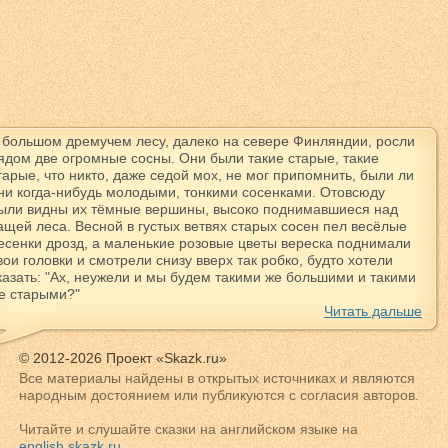
 большом дремучем лесу, далеко на севере Финляндии, росли
ядом две огромные сосны. Они были такие старые, такие
тарые, что никто, даже седой мох, не мог припомнить, были ли
ни когда-нибудь молодыми, тонкими сосенками. Отовсюду
ыли видны их тёмные вершины, высоко поднимавшиеся над
ащей леса. Весной в густых ветвях старых сосен пел весёлые
есенки дрозд, а маленькие розовые цветы вереска поднимали
вои головки и смотрели снизу вверх так робко, будто хотели
казать: "Ах, неужели и мы будем такими же большими и такими
е старыми?"
Читать дальше
© 2012-2026 Проект «Skazk.ru»
Все материалы найдены в открытых источниках и являются
народным достоянием или публикуются с согласия авторов.
Читайте и слушайте сказки на английском языке на
english.skazk.ru