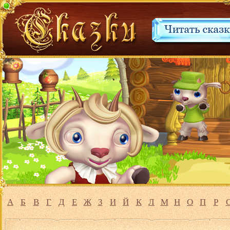
А
Б
В
Г
Д
Е
Ж
З
И
Й
К
Л
М
Н
О
П
Р