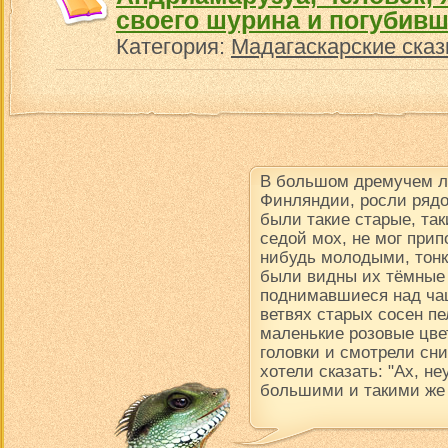
своего шурина и погубивш
Категория:
Мадагаскарские сказ
В большом дремучем ле
Финляндии, росли рядо
были такие старые, так
седой мох, не мог прип
нибудь молодыми, тон
были видны их тёмные
поднимавшиеся над чащ
ветвях старых сосен пе
маленькие розовые цве
головки и смотрели сни
хотели сказать: "Ах, н
большими и такими же