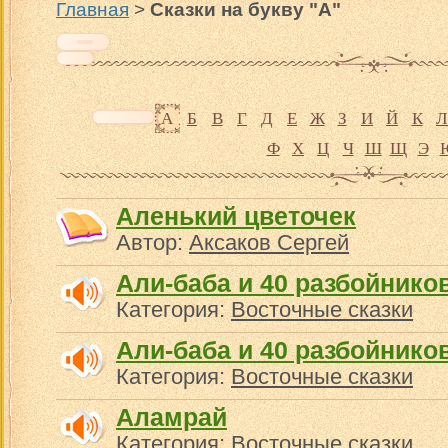
Главная
>
Сказки на букву "А"
А
Б
В
Г
Д
Е
Ж
З
И
Й
К
Л
Ф
Х
Ц
Ч
Ш
Щ
Э
Аленький цветочек
Автор:
Аксаков Сергей
Али-баба и 40 разбойнико
Категория:
Восточные сказки
Али-баба и 40 разбойников
Категория:
Восточные сказки
Аламрай
Категория:
Восточные сказки