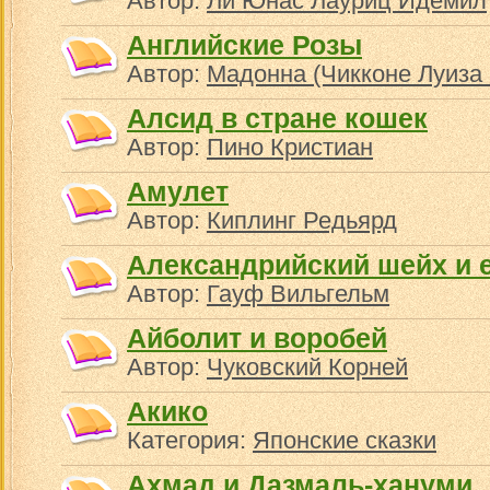
Автор:
Ли Юнас Лауриц Идемил
Английские Розы
Автор:
Мадонна (Чикконе Луиза
Алсид в стране кошек
Автор:
Пино Кристиан
Амулет
Автор:
Киплинг Редьярд
Александрийский шейх и 
Автор:
Гауф Вильгельм
Айболит и воробей
Автор:
Чуковский Корней
Акико
Категория:
Японские сказки
Ахмад и Дазмаль-хануми