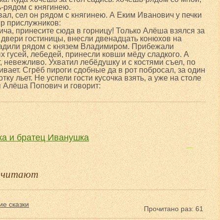
-рядом с княгинею.
л, сел он рядом с княгинею. А Еким Иванович у печки
ир прислужников:
ича, принесите сюда в горницу! Только Алёша взялся за
ь двери гостиницы, внесли двенадцать конюхов на
садили рядом с князем Владимиром. Прибежали
х гусей, лебедей, принесли ковши мёду сладкого. А
, невежливо. Ухватил лебёдушку и с костями съел, по
ивает. Сгрёб пироги сдобные да в рот побросал, за один
тку льет. Не успели гости кусочка взять, а уже на столе
я Алёша Попович и говорит:
а и братец Иванушка
Маша и медведь
е читают
ие сказки
Прочитано раз: 61