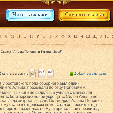
К
Л
М
Н
О
П
Р
С
Т
У
Ф
Х
Ц
Ч
Ш
Щ
Э
Ю
>
Сказка "Алёша Попович и Тугарин Змей"
Скачать в формате
Добавить в закладки
 у ростовского попа соборного был один-
ли его Алёша, прозывали по отцу Поповичем.
ился, за книги не садился, а учился с малых лет
елять, богатырских коней укрощать. Силон Алёша не
зостью да хитростью взял. Вот подрос Алёша Попович
о ему стало в отцовском доме. Стал он просить отца
, в широкое раздолье, по Руси привольной поездить, до
сах поохотиться. Отпустил его отец, дал ему коня