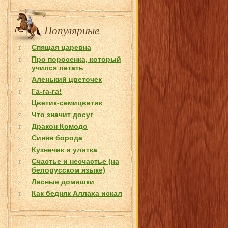
Популярные
Спящая царевна
Про поросенка, который
учился летать
Аленький цветочек
Га-га-га!
Цветик-семицветик
Что значит досуг
Дракон Комодо
Синяя борода
Кузнечик и улитка
Счастье и несчастье (на
белорусском языке)
Лесные домишки
Как бедняк Аллаха искал