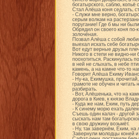
богатырского, саблю, копьё 
Стал Алёша коня седлать, с
- Служи мне верно, богатыр
серым волкам на растерзани
поругание! Где б мы ни были
Обрядил он своего коня по-к
золочёная.
Позвал Алёша с собой любим
выехал искать себе богатыр
Вот едут верные друзья плеч
Никого в степи не видно-ни 
поохотиться. Раскинулась по
в ней не слыхать, в небе пт
камень, а на камне что-то н
Говорит Алёша Екиму Ивано
- Ну-ка, Екимушка, прочитай
грамоте не обучен и читать 
разбирать.
- Вот, Алёшенька, что на ка
дорога в Киев, к князю Влад
- Куда же нам, Еким, путь де
- К синему морю ехать далек
Съешь один калач - другой з
сыскать нам там богатырско
в свою дружину возьмёт.
- Ну, так завернём, Еким, на
Завернули молодцы коней и 
Сафат-реки, поставили белы