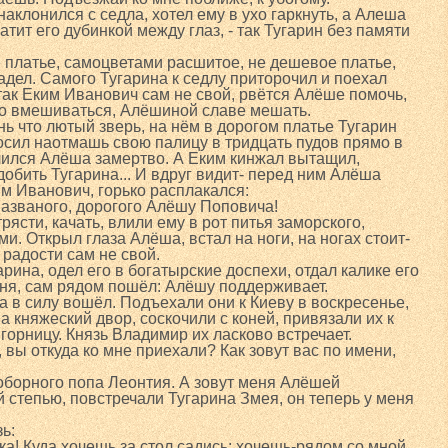
аклонился с седла, хотел ему в ухо гаркнуть, а Алеша
ватит его дубинкой между глаз, - так Тугарин без памяти
е платье, самоцветами расшитое, не дешевое платье,
надел. Самого Тугарина к седлу приторочил и поехал
 так Еким Иванович сам не свой, рвётся Алёше помочь,
ло вмешиваться, Алёшиной славе мешать.
онь что лютый зверь, на нём в дорогом платье Тугарин
росил наотмашь свою палицу в тридцать пудов прямо в
лился Алёша замертво. А Еким кинжал вытащил,
добить Тугарина... И вдруг видит- перед ним Алёша
им Иванович, горько расплакался:
 названого, дорогого Алёшу Поповича!
рясти, качать, влили ему в рот питья заморского,
. Открыл глаза Алёша, встал на ноги, на ногах стоит-
 радости сам не свой.
рина, одел его в богатырские доспехи, отдал калике его
ня, сам рядом пошёл: Алёшу поддерживает.
а в силу вошёл. Подъехали они к Киеву в воскресенье,
а княжеский двор, соскочили с коней, привязали их к
горницу. Князь Владимир их ласково встречает.
, вы откуда ко мне приехали? Как зовут вас по имени,
соборного попа Леонтия. А зовут меня Алёшей
 степью, повстречали Тугарина Змея, он теперь у меня
ь:
ка! Куда хочешь за стол садись: хочешь-рядом со мной,