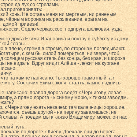
острое да лук со стрелами.
тал приговаривать:
ский конь. Не оставь меня ни мёртвым, ни раненым
е, чёрным воронам на расклевание, врагам на
, домой привези!
няжески. Седло черкасское, подпруга шелковая, узда
ого друга Екима Ивановича и поутру в субботу из дому
ской славы.
о в плечо, стремя в стремя, по сторонам поглядывают.
богатыря, с кем бы силой помериться, ни зверя, чтоб
д солнцем русская степь без конца, без края, и шороха
ицы не видать. Вдруг видит Алёша - лежит на кургане
аписано.
вичу:
, что на камне написано. Ты хорошо грамотный, а я
не могу. Соскочил Еким с коня, стал на камне надпись
мне написано: правая дорога ведёт к Чернигову, левая
имиру, а прямо дорога - к синему морю, к тихим заводям.
ржать?
о, к Чернигову ехать незачем: там калачницы хорошие.
ахочется, съешь другой - на перину завалишься, не
й славы. А поедем мы к князю Владимиру, может, он нас
 левый путь.
поехали по дороге к Киеву. Доехали они до берега
й шатёр. Алёша с коня соскочил, в шатёр вошёл, лёг на