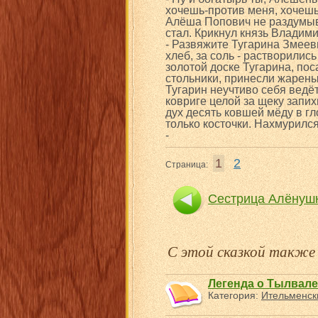
хочешь-против меня, хочешь
Алёша Попович не раздумыва
стал. Крикнул князь Владим
- Развяжите Тугарина Змеев
хлеб, за соль - растворилис
золотой доске Тугарина, по
стольники, принесли жарены
Тугарин неучтиво себя ведёт
ковриге целой за щеку запих
дух десять ковшей мёду в гло
только косточки. Нахмурилс
-
1
2
Страница:
Сестрица Алёнушк
С этой сказкой такж
Легенда о Тылвале
Категория:
Ительменск