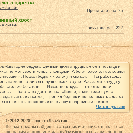
рского царства
ие сказки
Прочитано раз: 76
линный хвост
ие сказки
Прочитано раз: 222
ил-был один бедняк. Целыми днями трудился он в по лица и
икак не мог свести концы с концами. А богач работал мало, жил
рипеваючи, Пошел бедняк к богачу и сказал: — Ты работаешь
еньше меня, а живешь лучше всех в ауле. Расскажи, откуда у
ебя столько богатств. — Известно откуда,— ответил богач,
меясь.— Богатства дает аллах. «Видно, и мне тоже нужно
овидаться с аллахом»,— решил бедняк и пошел искать аллаха.
олго шел он и повстречался в лесу с паршивым волком.
Читать дальше
© 2012-2026 Проект «Skazk.ru»
Все материалы найдены в открытых источниках и являются
народным достоянием или публикуются с согласия авторов.