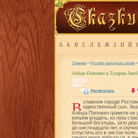
А
Б
В
Г
Д
Е
Ж
З
И
Й
Главная
>
Русские народные сказки
Алёша Попович и Тугарин Змей
Распечатать
В
славном городе Ростове
единственный сын. Зва
Алёша Попович грамоте не уч
копьём владеть, из лука стр
большой богатырь, зато дер
до шестнадцати лет, и скучн
отпустить его в чистое поле
синего моря добраться, в ле