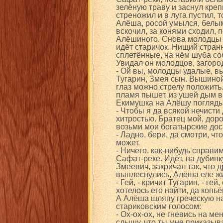
зелёную траву и заснул креп
стреножил и в луга пустил, 
Алёша, росой умылся, белым
вскочил, за конями сходил, 
Алёшиного. Снова молодцы в 
идёт старичок. Нищий странн
сплетённые, на нём шуба соб
Увидал он молодцов, загород
- Ой вы, молодцы удалые, вы
Тугарин, Змея сын. Вышиной
глаз можно стрелу положить.
пламя пышет, из ушей дым в
Екимушка на Алёшу поглядыв
- Чтобы я да всякой нечисти 
хитростью. Братец мой, дор
возьми мои богатырские дос
- Ладно, бери, да смотри, чт
может.
- Ничего, как-нибудь справ
Сафат-реке. Идёт, на дубинк
Змеевич, закричал так, что 
выплеснулись, Алёша еле жи
- Гей, - кричит Тугарин, - г
хотелось его найти, да копьё
А Алёша шляпу греческую на 
стариковским голосом:
- Ох-ох-ох, не гневись на ме
слышу, что ты мне приказыв