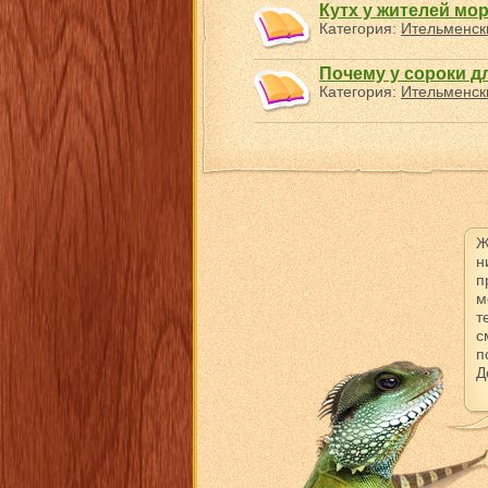
Кутх у жителей мо
Категория:
Ительменск
Почему у сороки д
Категория:
Ительменск
Ж
н
п
м
т
с
п
Д