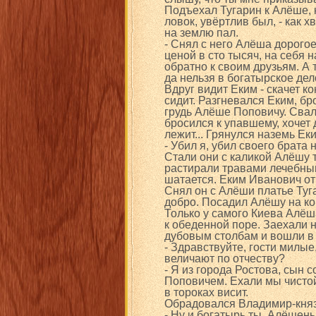
Подъехал Тугарин к Алёше, н
ловок, увёртлив был, - как х
на землю пал.
- Снял с него Алёша дорого
ценой в сто тысяч, на себя 
обратно к своим друзьям. А
да нельзя в богатырское де
Вдруг видит Еким - скачет к
сидит. Разгневался Еким, б
грудь Алёше Поповичу. Сва
бросился к упавшему, хочет 
лежит... Грянулся наземь Ек
- Убил я, убил своего брата
Стали они с каликой Алёшу т
растирали травами лечебными
шатается. Еким Иванович от
Снял он с Алёши платье Туга
добро. Посадил Алёшу на ко
Только у самого Киева Алёш
к обеденной поре. Заехали н
дубовым столбам и вошли в 
- Здравствуйте, гости милые
величают по отчеству?
- Я из города Ростова, сын 
Поповичем. Ехали мы чистой
в тороках висит.
Обрадовался Владимир-княз
- Ну и богатырь ты, Алёшень