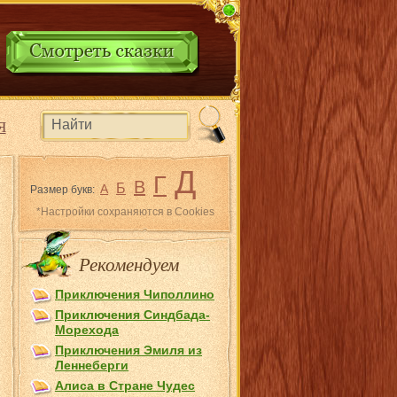
Я
Д
Г
В
Б
А
Размер букв:
*Настройки сохраняются в Cookies
Рекомендуем
Приключения Чиполлино
Приключения Синдбада-
Морехода
Приключения Эмиля из
Лeннеберги
Алиса в Стране Чудес