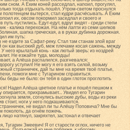
ким сном. А Еким коней расседлал, напоил, прогулял,
только тогда отдыхать пошёл. Утром-светом проснулся
 полотенцем вытерся, стал кудри расчёсывать. А Еким
попоил их, овсом покормил заседлал и своего и
путь пустились. Едут-едут, вдруг видят - среди степи
ик - калика перехожая. На нём лапти из семи шелков
олиная, шапка греческая, а в руках дубинка дорожная.
ил им путь:
 не ездите за Сафат-реку. Стал там станам злой враг
 он как высокий дуб, меж плечами косая сажень, между
 У него крылатый конь - как лютый зверь: из ноздрей
алит. Не езжайте туда, молодцы!
ает, а Алёша распалился, разгневался:
дорогу уступил! Не могу я его взять силой, возьму
ожный странничек, дай ты мне на время твоё платье,
пехи, помоги мне с Тугарином справиться.
обы беды не было: он тебя в один глоток проглотить
имся! Надел Алёша цветное платье и пошёл пешком к
у опирается, прихрамывает... Увидел его Тугарин
дрогнула земля, согнулись высокие дубы, воды из реки
в стоит, ноги у него подкашиваются.
ей, странничек, не видал ли ты Алёшу Поповича? Мне бы
м поколоть, да огнём пожечь.
лицо натянул, закряхтел, застонал и отвечает
ня, Тугарин Змеевич! Я от старости оглох, ничего не
аешь. Подъезжай ко мне поближе, к убогому.