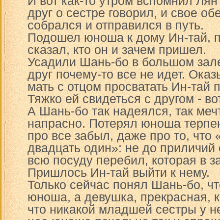
И вот как-то утром вспомнил Лян
друг о сестре говорил, и свое о
собрался и отправился в путь.
Подошел юноша к дому Ин-тай, п
сказал, кто он и зачем пришел.
Усадили Шань-бо в большом зале
друг почему-то все не идет. Ока
мать с отцом просватать Ин-тай п
Тяжко ей свидеться с другом - вот
А Шань-бо так надеялся, так меч
напрасно. Потерял юноша терпен
про все забыл, даже про то, что 
двадцать один»: не до приличий 
всю посуду перебил, которая в з
Пришлось Ин-тай выйти к нему.
Только сейчас понял Шань-бо, чт
юноша, а девушка, прекрасная, к
что никакой младшей сестры у не