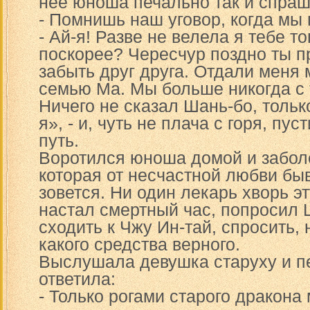
нее юноша печально так и спраш
- Помнишь наш уговор, когда мы
- Ай-я! Разве не велела я тебе т
поскорее? Чересчур поздно ты 
забыть друг друга. Отдали меня 
семью Ма. Мы больше никогда с 
Ничего не сказал Шань-бо, тольк
я», - и, чуть не плача с горя, пу
путь.
Воротился юноша домой и забол
которая от несчастной любви бы
зовется. Ни один лекарь хворь эт
настал смертный час, попросил 
сходить к Чжу Ин-тай, спросить, 
какого средства верного.
Выслушала девушка старуху и п
ответила:
- Только рогами старого дракона