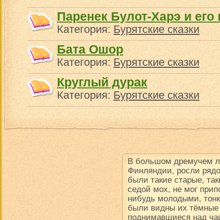
Паренек Булот-Харэ и его
Категория:
Бурятские сказки
Бата Ошор
Категория:
Бурятские сказки
Круглый дурак
Категория:
Бурятские сказки
В большом дремучем ле
Финляндии, росли рядо
были такие старые, так
седой мох, не мог прип
нибудь молодыми, тон
были видны их тёмные
поднимавшиеся над чащ