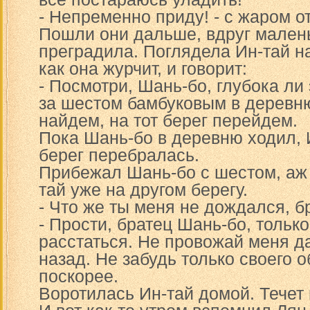
- Непременно приду! - с жаром о
Пошли они дальше, вдруг малень
преградила. Поглядела Ин-тай н
как она журчит, и говорит:
- Посмотри, Шань-бо, глубока ли 
за шестом бамбуковым в деревню
найдем, на тот берег перейдем.
Пока Шань-бо в деревню ходил, 
берег перебралась.
Прибежал Шань-бо с шестом, аж 
тай уже на другом берегу.
- Что же ты меня не дождался, б
- Прости, братец Шань-бо, тольк
расстаться. Не провожай меня 
назад. Не забудь только своего 
поскорее.
Воротилась Ин-тай домой. Течет 