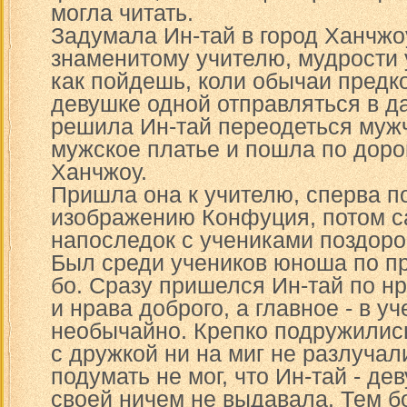
могла читать.
Задумала Ин-тай в город Ханчжо
знаменитому учителю, мудрости у
как пойдешь, коли обычаи предк
девушке одной отправляться в д
решила Ин-тай переодеться муж
мужское платье и пошла по дорог
Ханчжоу.
Пришла она к учителю, сперва п
изображению Конфуция, потом с
напоследок с учениками поздоро
Был среди учеников юноша по п
бо. Сразу пришелся Ин-тай по нр
и нрава доброго, а главное - в у
необычайно. Крепко подружились
с дружкой ни на миг не разлучал
подумать не мог, что Ин-тай - д
своей ничем не выдавала. Тем б