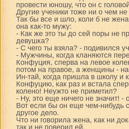
провести юношу, что он с голово
Другие ученики тоже ни о чем не
Так бы все и шло, коли б не жена
она как-то мужу:
- Как же это ты до сей поры не п
девушка?
- С чего ты взяла? - подивился у
- Мужчины, когда кланяются пер
Конфуция, сперва на левое коле
потом на правое, а женщины - н
Ин-тай, когда пришла в школу и 
Конфуцию, как раз и встала спер
колено! Неужто не приметил?
- Ну, это еще ничего не значит! - 
Вот если бы он еще чем-нибудь с
другое дело.
Что ни говорила жена, как ни до
так и не поверил ей.