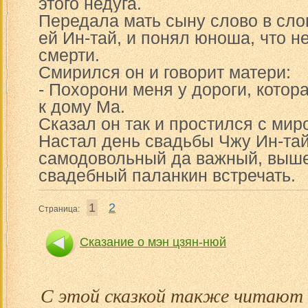
этого недуга.
Передала мать сыну слово в слов
ей Ин-тай, и понял юноша, что н
смерти.
Смирился он и говорит матери:
- Похорони меня у дороги, котор
к дому Ма.
Сказал он так и простился с мир
Настал день свадьбы Чжу Ин-тай
самодовольный да важный, выше
свадебный паланкин встречать.
1
2
Страница:
Сказание о мэн цзян-нюй
Сказка
С этой сказкой также читают