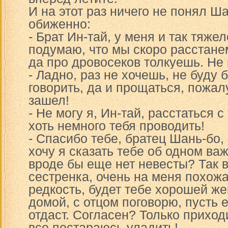
И на этот раз ничего не понял Ша
обиженно:
- Брат Ин-тай, у меня и так тяжел
подумаю, что мы скоро расстанем
да про дровосеков толкуешь. Не 
- Ладно, раз не хочешь, не буду 
говорить, да и прощаться, пожалу
зашел!
- Не могу я, Ин-тай, расстаться 
хоть немного тебя проводить!
- Спасибо тебе, братец Шань-бо,
хочу я сказать тебе об одном ва
вроде бы еще нет невесты? Так в
сестренка, очень на меня похожа
редкость, будет тебе хорошей же
домой, с отцом поговорю, пусть 
отдаст. Согласен? Только приход
все постараюсь уладить!