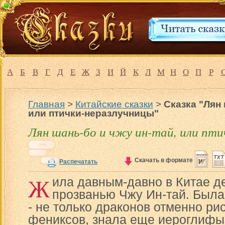
А
Б
В
Г
Д
Е
Ж
З
И
Й
К
Л
М
Н
О
П
Р
Главная
>
Китайские сказки
>
Сказка "Лян 
или птички-неразлучницы"
Лян шань-бо и чжу ин-тай, или пти
Скачать в формате
Распечатать
Ж
ила давным-давно в Китае д
прозванью Чжу Ин-тай. Была
- не только драконов отменно р
фениксов, знала еще иероглифы 