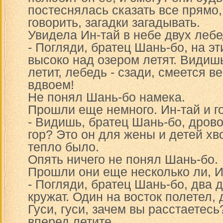
постеснялась сказать все прямо
говорить, загадки загадывать.
Увидела Ин-тай в небе двух лебе
- Погляди, братец Шань-бо, на э
высоко над озером летят. Видиш
летит, лебедь - сзади, смеется 
вдвоем!
Не понял Шань-бо намека.
Прошли еще немного. Ин-тай и г
- Видишь, братец Шань-бо, дрово
гор? Это он для жены и детей хво
тепло было.
Опять ничего не понял Шань-бо.
Прошли они еще несколько ли, Ин
- Погляди, братец Шань-бо, два 
кружат. Один на восток полетел, 
Гуси, гуси, зачем вы расстаетес
вперед летите.