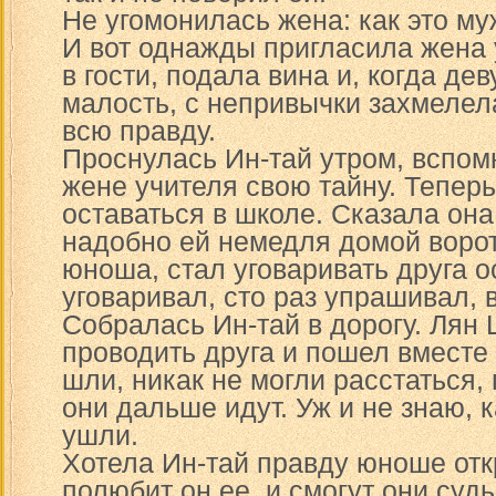
Не угомонилась жена: как это му
И вот однажды пригласила жена 
в гости, подала вина и, когда д
малость, с непривычки захмелел
всю правду.
Проснулась Ин-тай утром, вспом
жене учителя свою тайну. Тепер
оставаться в школе. Сказала она
надобно ей немедля домой ворот
юноша, стал уговаривать друга о
уговаривал, сто раз упрашивал, 
Собралась Ин-тай в дорогу. Лян
проводить друга и пошел вместе 
шли, никак не могли расстаться,
они дальше идут. Уж и не знаю, к
ушли.
Хотела Ин-тай правду юноше откр
полюбит он ее, и смогут они суд