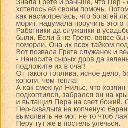
Знала Грете и раньше, что Пер - 
хотелось ей своим помочь. Потом
как насмотрелась, что богатей л
морит, надумала проучить этого 
Работники да служанки в усадьбе
были. Если б не Грете, вовсе бы 
померли. Она их всех тайком по
Вот позвала Грете служанок и ве
- Наносите сырых дров да зелен
подложите их в очаг!
От такого топлива, ясное дело, 
копоти, чем тепла!
А как смекнул Нильс, что хозяин
подкоптился, забрался он на кр
и вытащил Пера на свет божий. 
Пер-сквалыга на копченую баран
вымолвить не мог, не то чтоб ла
Перу тут же в постель улечься.