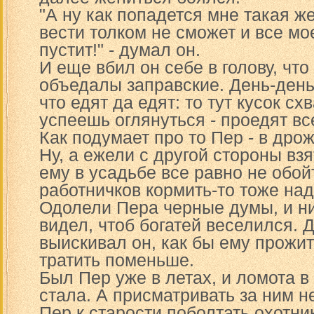
"А ну как попадется мне такая же
вести толком не сможет и все мо
пустит!" - думал он.
И еще вбил он себе в голову, чт
объедалы заправские. День-деньс
что едят да едят: то тут кусок схв
успеешь оглянуться - проедят вс
Как подумает про то Пер - в дрож
Ну, а ежели с другой стороны взя
ему в усадьбе все равно не обой
работничков кормить-то тоже над
Одолели Пера черные думы, и ни
видел, чтоб богатей веселился. 
выискивал он, как бы ему прожи
тратить поменьше.
Был Пер уже в летах, и ломота в
стала. А присматривать за ним н
Пер к старости поболтать охотни