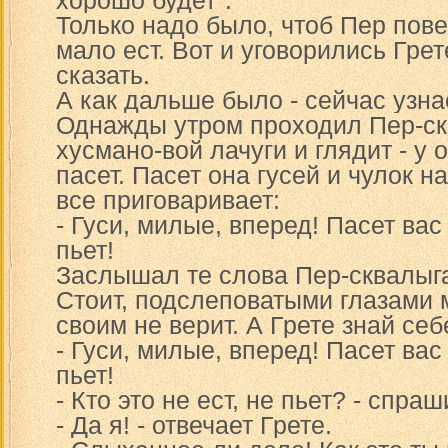
хорошо будет".
Только надо было, чтоб Пер пове
мало ест. Вот и уговорились Грет
сказать.
А как дальше было - сейчас узна
Однажды утром проходил Пер-с
хусмано-вой лачуги и глядит - у 
пасет. Пасет она гусей и чулок н
все приговаривает:
- Гуси, милые, вперед! Пасет вас 
пьет!
Заслышал те слова Пер-сквалыга,
Стоит, подслеповатыми глазами 
своим не верит. А Грете знай себ
- Гуси, милые, вперед! Пасет вас 
пьет!
- Кто это не ест, не пьет? - спра
- Да я! - отвечает Грете.