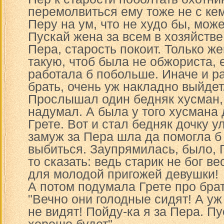
перемолвиться ему тоже не с ке
Перу на ум, что не худо бы, може
Пускай жена за всем в хозяйстве
Пера, старость покоит. Только ж
такую, чтоб была не обжориста, 
работала б побольше. Иначе и р
брать, очень уж накладно выйдет
Прослышал один бедняк хусман,
надумал. А была у того хусмана 
Грете. Вот и стал бедняк дочку у
замуж за Пера шла да помогла б
выбиться. Заупрямилась, было, Г
то сказать: ведь старик не бог ве
для молодой пригожей девушки!
А потом подумала Грете про брат
"Вечно они голодные сидят! А уж 
не видят! Пойду-ка я за Пера. П