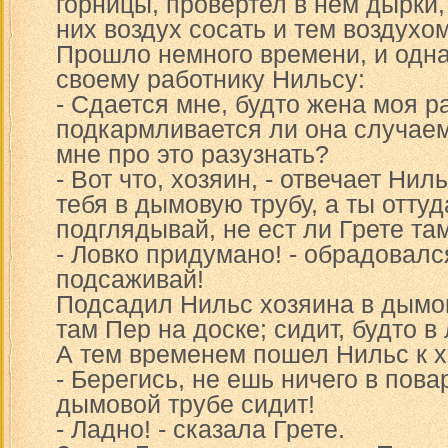
горницы, провертел в нем дырки,
них воздух сосать и тем воздухом
Прошло немного времени, и одн
своему работнику Нильсу:
- Сдается мне, будто жена моя р
подкармливается ли она случаем
мне про это разузнать?
- Вот что, хозяин, - отвечает Нил
тебя в дымовую трубу, а ты отту
подглядывай, не ест ли Грете та
- Ловко придумано! - обрадовалс
подсаживай!
Подсадил Нильс хозяина в дымов
там Пер на доске; сидит, будто в
А тем временем пошел Нильс к хо
- Берегись, не ешь ничего в пова
дымовой трубе сидит!
- Ладно! - сказала Грете.