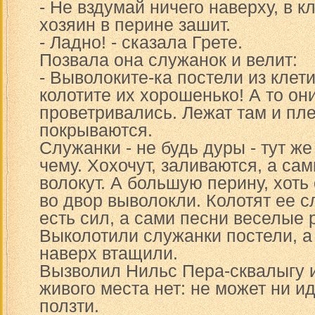
- Не вздумай ничего наверху, в кл
хозяин в перине зашит.
- Ладно! - сказала Грете.
Позвала она служанок и велит:
- Выволоките-ка постели из клет
колотите их хорошенько! А то он
проветривались. Лежат там и пл
покрываются.
Служанки - не будь дуры - тут же
чему. Хохочут, заливаются, а сам
волокут. А большую перину, хоть
во двор выволокли. Колотят ее сл
есть сил, а сами песни веселые 
Выколотили служанки постели, а
наверх втащили.
Вызволил Нильс Пера-сквалыгу и
живого места нет: не может ни ид
ползти.