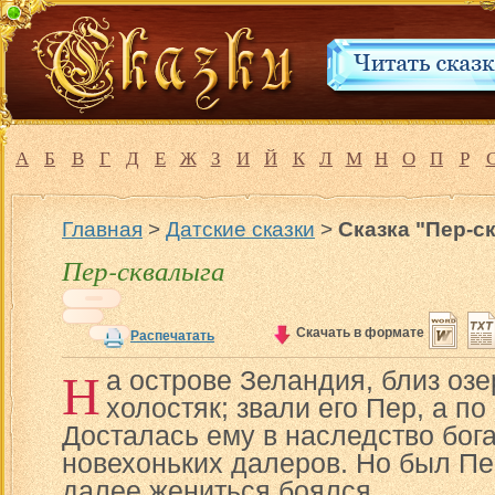
А
Б
В
Г
Д
Е
Ж
З
И
Й
К
Л
М
Н
О
П
Р
Главная
>
Датские сказки
>
Сказка "Пер-с
Пер-сквалыга
Скачать в формате
Распечатать
Н
а острове Зеландия, близ оз
холостяк; звали его Пер, а п
Досталась ему в наследство бога
новехоньких далеров. Но был Пе
далее жениться боялся.