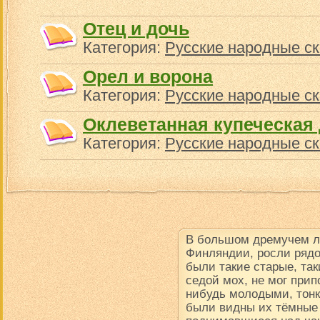
Отец и дочь
Категория:
Русские народные ск
Орел и ворона
Категория:
Русские народные ск
Оклеветанная купеческая
Категория:
Русские народные ск
В большом дремучем ле
Финляндии, росли рядо
были такие старые, так
седой мох, не мог прип
нибудь молодыми, тон
были видны их тёмные