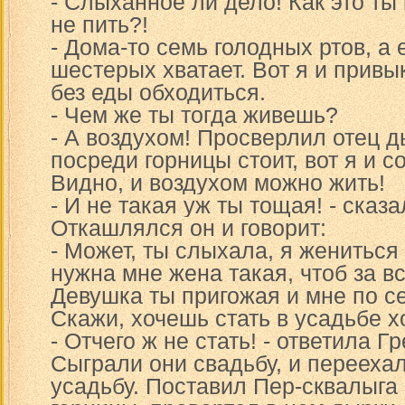
- Слыханное ли дело! Как это ты 
не пить?!
- Дома-то семь голодных ртов, а 
шестерых хватает. Вот я и привы
без еды обходиться.
- Чем же ты тогда живешь?
- А воздухом! Просверлил отец д
посреди горницы стоит, вот я и со
Видно, и воздухом можно жить!
- И не такая уж ты тощая! - сказа
Откашлялся он и говорит:
- Может, ты слыхала, я жениться
нужна мне жена такая, чтоб за в
Девушка ты пригожая и мне по с
Скажи, хочешь стать в усадьбе х
- Отчего ж не стать! - ответила Гр
Сыграли они свадьбу, и переехал
усадьбу. Поставил Пер-сквалыга