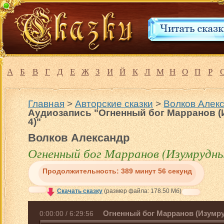
А
Б
В
Г
Д
Е
Ж
З
И
Й
К
Л
М
Н
О
П
Р
Главная
>
Авторские сказки
>
Волков Алекс
Аудиозапись "Огненный бог Марранов (
4)"
Волков Александр
Огненный бог Марранов (Изумрудный
Продолжительность:
389 минут 56 секунд
Скачать сказку
(размер файла: 178.50 Мб)
Огненный бог Марранов (Изумру
0:00:00
/
6:29:56